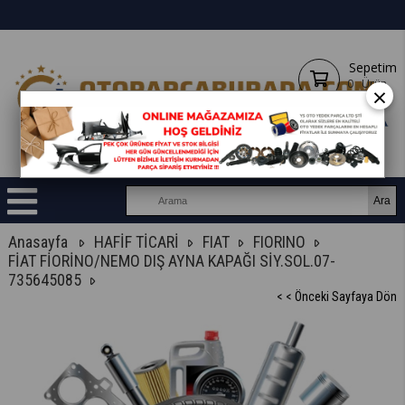
Sepetim
0
Ürün
×
Anasayfa
HAFİF TİCARİ
FIAT
FIORINO
FİAT FİORİNO/NEMO DIŞ AYNA KAPAĞI SİY.SOL.07-
735645085
< < Önceki Sayfaya Dön