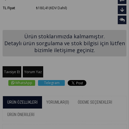
TL Fiyat
₺180,41
(KDV Dahil)
Ürün stoklarımızda kalmamıştır.
Detaylı ürün sorgulama ve stok bilgisi için lütfen
bizimle iletişime geçiniz.
Tavsiye Et
Yorum Yaz
WhatsApp
Telegram
ÜRÜN ÖZELLIKLERI
YORUMLAR
(0)
ÖDEME SEÇENEKLERI
ÜRÜN ÖNERILERI