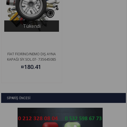
Tükendi
FİAT FİORİNO/NEMO DIŞ AYNA
KAPAĞI SİY.SOL.07- 735645085
¤180.41
SİPARİŞ ÖNCESİ