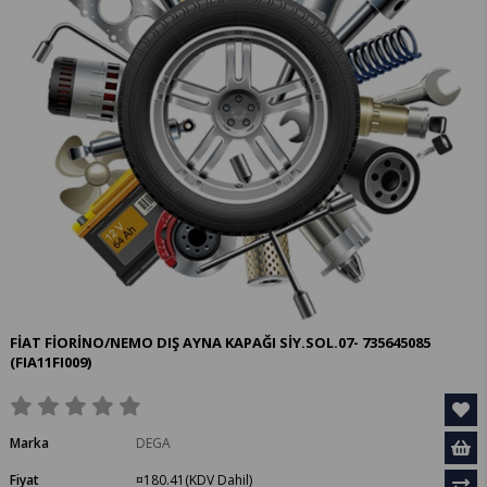
FİAT FİORİNO/NEMO DIŞ AYNA KAPAĞI SİY.SOL.07- 735645085
(FIA11FI009)
Marka
DEGA
Fiyat
¤180.41
(KDV Dahil)