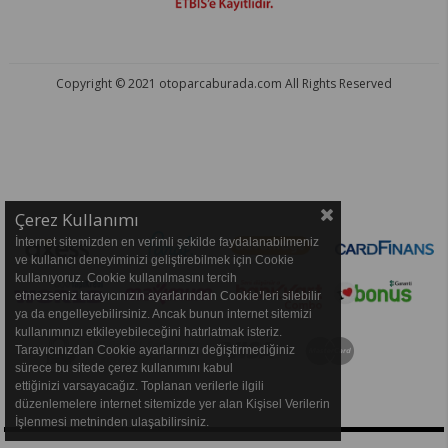
Copyright © 2021 otoparcaburada.com All Rights Reserved
OTO PARÇA BURADA - HER MARKA ARACA YEDEK PARÇA
Çerez Kullanımı
İnternet sitemizden en verimli şekilde faydalanabilmeniz
ve kullanıcı deneyiminizi geliştirebilmek için Cookie
kullanıyoruz. Cookie kullanılmasını tercih
etmezseniz tarayıcınızın ayarlarından Cookie’leri silebilir
ya da engelleyebilirsiniz. Ancak bunun internet sitemizi
kullanımınızı etkileyebileceğini hatırlatmak isteriz.
Tarayıcınızdan Cookie ayarlarınızı değiştirmediğiniz
sürece bu sitede çerez kullanımını kabul
ettiğinizi varsayacağız. Toplanan verilerle ilgili
düzenlemelere internet sitemizde yer alan Kişisel Verilerin
İşlenmesi metninden ulaşabilirsiniz.