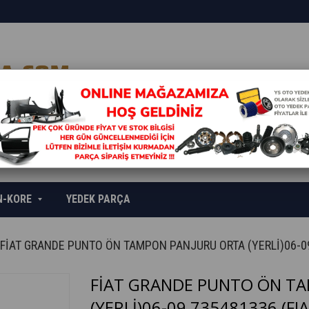
N-KORE
YEDEK PARÇA
FİAT GRANDE PUNTO ÖN TAMPON PANJURU ORTA (YERLİ)06-0
FİAT GRANDE PUNTO ÖN T
(YERLİ)06-09 735481336
(FI