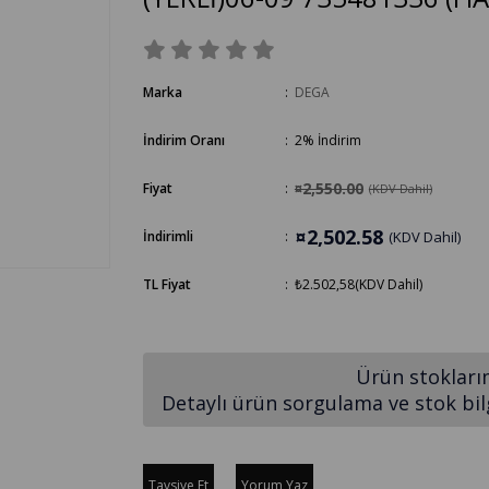
Marka
:
DEGA
İndirim Oranı
:
2
%
İndirim
¤2,550.00
Fiyat
:
(KDV Dahil)
¤2,502.58
İndirimli
:
(KDV Dahil)
TL Fiyat
:
₺2.502,58
(KDV Dahil)
Ürün stokları
Detaylı ürün sorgulama ve stok bilgi
Tavsiye Et
Yorum Yaz