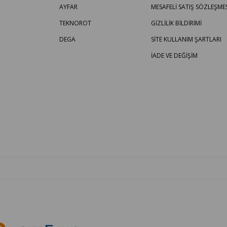
AYFAR
MESAFELİ SATIŞ SÖZLEŞMES
TEKNOROT
GİZLİLİK BİLDİRİMİ
DEGA
SİTE KULLANIM ŞARTLARI
İADE VE DEĞİŞİM
OTO PARÇA BURADA - HER MARKA ARACA YEDEK PARÇA