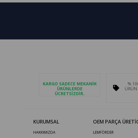
KARGO SADECE MEKANİK
% 10
ÜRÜNLERDE
ÜRÜN 
ÜCRETSİZDİR.
KURUMSAL
OEM PARÇA ÜRETİC
HAKKIMIZDA
LEMFÖRDER