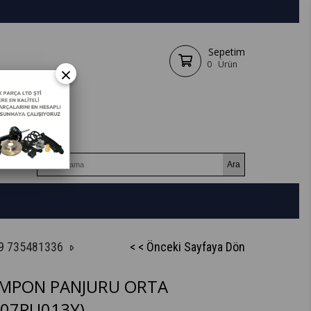
Sepetim
0
Ürün
×
9 735481336
< < Önceki Sayfaya Dön
AMPON PANJURU ORTA
A07PU013Y)