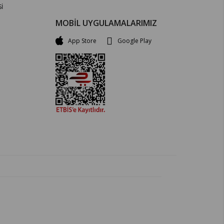
İ
MOBİL UYGULAMALARIMIZ
App Store
Google Play