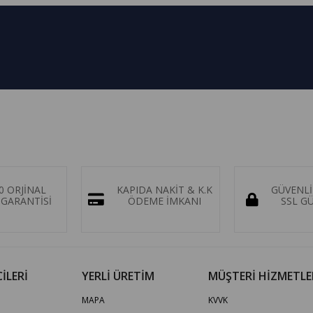
0 ORJİNAL
KAPIDA NAKİT & K.K
GÜVENLİ
GARANTİSİ
ÖDEME İMKANI
SSL G
İLERİ
YERLİ ÜRETİM
MÜŞTERİ HİZMETLE
MAPA
KVVK