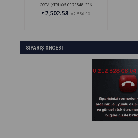
ORTA (YERLİ)06-09 735481336
¤2,502.58
¤2,550.00
SİPARİŞ ÖNCESİ