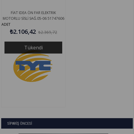
FİAT IDEA ÖN FAR ELEKTRIK
MOTORLU SİSLİ SAĞ.05-06 51747606
ADET
₺2.106,42
₺2.369,72
Tükendi
SİPARİŞ ÖNCESİ