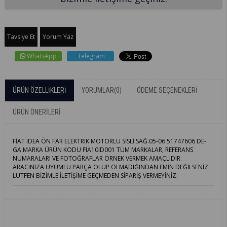
Tavsiye Et
Yorum Yaz
WhatsApp
Telegram
ÜRÜN ÖZELLIKLERI
YORUMLAR
(0)
ÖDEME SEÇENEKLERI
ÜRÜN ÖNERILERI
FİAT IDEA ÖN FAR ELEKTRIK MOTORLU SİSLİ SAĞ.05-06 51747606 DE-
GA MARKA ÜRÜN KODU FIA10ID001 TÜM MARKALAR, REFERANS
NUMARALARI VE FOTOĞRAFLAR ÖRNEK VERMEK AMAÇLIDIR.
ARACINIZA UYUMLU PARÇA OLUP OLMADIĞINDAN EMİN DEĞİLSENİZ
LÜTFEN BİZİMLE İLETİŞİME GEÇMEDEN SİPARİŞ VERMEYİNİZ.