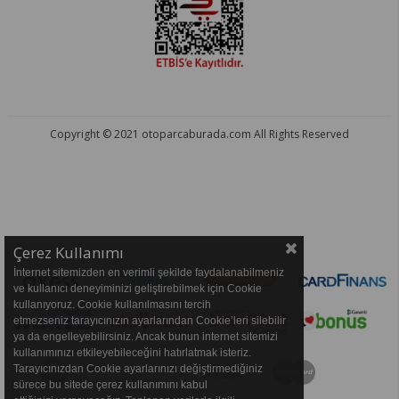
Copyright © 2021 otoparcaburada.com All Rights Reserved
OTO PARÇA BURADA - HER MARKA ARACA YEDEK PARÇA
Çerez Kullanımı
İnternet sitemizden en verimli şekilde faydalanabilmeniz
ve kullanıcı deneyiminizi geliştirebilmek için Cookie
kullanıyoruz. Cookie kullanılmasını tercih
etmezseniz tarayıcınızın ayarlarından Cookie’leri silebilir
ya da engelleyebilirsiniz. Ancak bunun internet sitemizi
kullanımınızı etkileyebileceğini hatırlatmak isteriz.
Tarayıcınızdan Cookie ayarlarınızı değiştirmediğiniz
sürece bu sitede çerez kullanımını kabul