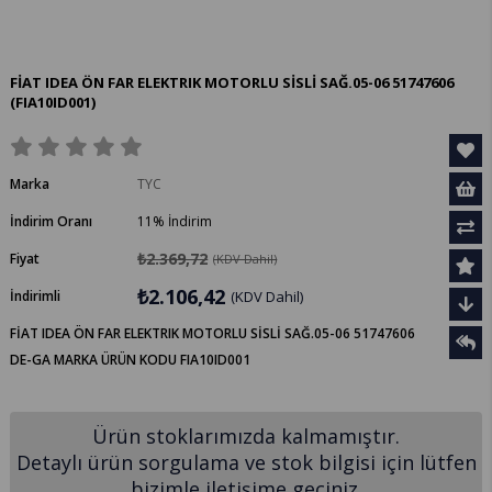
FİAT IDEA ÖN FAR ELEKTRIK MOTORLU SİSLİ SAĞ.05-06 51747606
(FIA10ID001)
Marka
TYC
İndirim Oranı
11
%
İndirim
₺2.369,72
Fiyat
(KDV Dahil)
₺2.106,42
İndirimli
(KDV Dahil)
FİAT IDEA ÖN FAR ELEKTRIK MOTORLU SİSLİ SAĞ.05-06 51747606
DE-GA MARKA ÜRÜN KODU FIA10ID001
Ürün stoklarımızda kalmamıştır.
Detaylı ürün sorgulama ve stok bilgisi için lütfen
bizimle iletişime geçiniz.