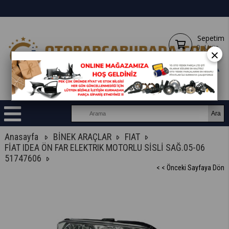
Sepetim
0
Ürün
×
Anasayfa
BİNEK ARAÇLAR
FIAT
FİAT IDEA ÖN FAR ELEKTRIK MOTORLU SİSLİ SAĞ.05-06
51747606
< < Önceki Sayfaya Dön