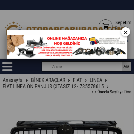
Sepetim
0
Ürün
×
Anasayfa
BİNEK ARAÇLAR
FIAT
LINEA
FİAT LINEA ÖN PANJUR ÇITASIZ 12- 735578615
< < Önceki Sayfaya Dön