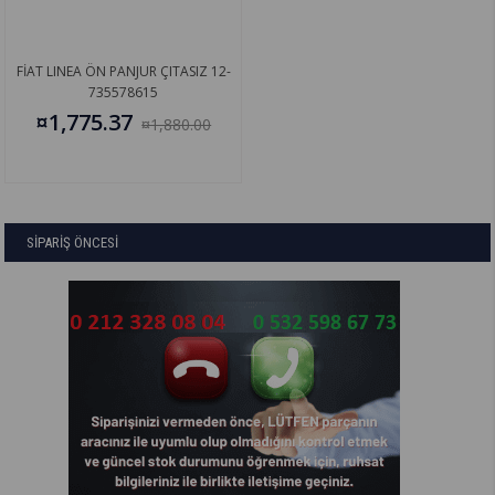
FİAT LINEA ÖN PANJUR ÇITASIZ 12-
735578615
¤1,775.37
¤1,880.00
SİPARİŞ ÖNCESİ