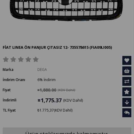
FİAT LINEA ÖN PANJUR ÇITASIZ 12- 735578615
(FIA09LI005)
Marka
DEGA
İndirim Oranı
6
%
İndirim
¤1,880.00
Fiyat
(KDV Dahil)
¤1,775.37
İndirimli
(KDV Dahil)
TL Fiyat
₺1.775,37
(KDV Dahil)