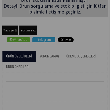
Ürün stoklarımızda kalmamıştır.
Detaylı ürün sorgulama ve stok bilgisi için lütfen
bizimle iletişime geçiniz.
Tavsiye Et
Yorum Yaz
WhatsApp
Telegram
ÜRÜN ÖZELLIKLERI
YORUMLAR
(0)
ÖDEME SEÇENEKLERI
ÜRÜN ÖNERILERI