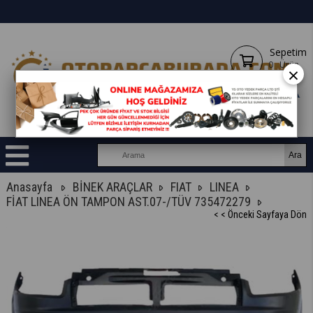
Sepetim
0
Ürün
×
Anasayfa
BİNEK ARAÇLAR
FIAT
LINEA
FİAT LINEA ÖN TAMPON AST.07-/TÜV 735472279
< < Önceki Sayfaya Dön