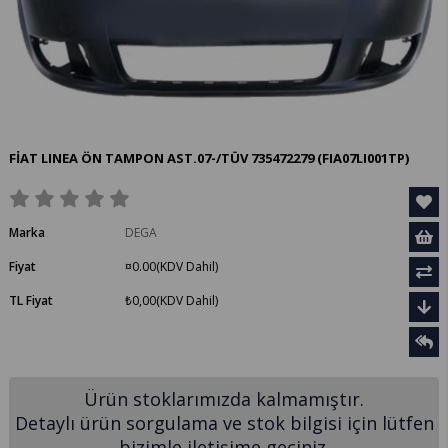
FİAT LINEA ÖN TAMPON AST.07-/TÜV 735472279
(FIA07LI001TP)
Marka
DEGA
Fiyat
¤0.00
(KDV Dahil)
TL Fiyat
₺0,00
(KDV Dahil)
Ürün stoklarımızda kalmamıştır.
Detaylı ürün sorgulama ve stok bilgisi için lütfen
bizimle iletişime geçiniz.