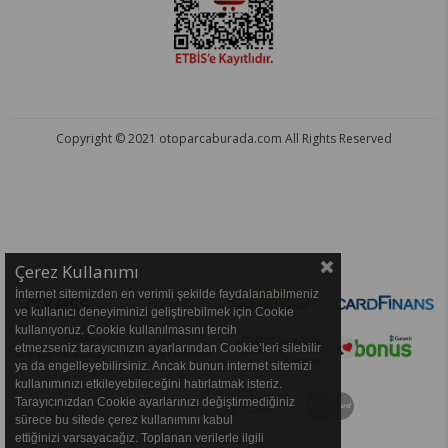
Copyright © 2021 otoparcaburada.com All Rights Reserved
OTO PARÇA BURADA - HER MARKA ARACA YEDEK PARÇA
Çerez Kullanımı
İnternet sitemizden en verimli şekilde faydalanabilmeniz
ve kullanıcı deneyiminizi geliştirebilmek için Cookie
kullanıyoruz. Cookie kullanılmasını tercih
etmezseniz tarayıcınızın ayarlarından Cookie’leri silebilir
ya da engelleyebilirsiniz. Ancak bunun internet sitemizi
kullanımınızı etkileyebileceğini hatırlatmak isteriz.
Tarayıcınızdan Cookie ayarlarınızı değiştirmediğiniz
sürece bu sitede çerez kullanımını kabul
ettiğinizi varsayacağız. Toplanan verilerle ilgili