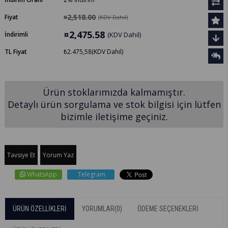
¤2,518.00
Fiyat
(KDV Dahil)
¤2,475.58
İndirimli
(KDV Dahil)
TL Fiyat
₺2.475,58
(KDV Dahil)
Ürün stoklarımızda kalmamıştır.
Detaylı ürün sorgulama ve stok bilgisi için lütfen
bizimle iletişime geçiniz.
Tavsiye Et
Yorum Yaz
WhatsApp
Telegram
ÜRÜN ÖZELLIKLERI
YORUMLAR
(0)
ÖDEME SEÇENEKLERI