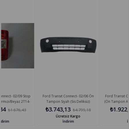
09 Stop
Ford Transıt Connect- 02/06 Ön
Ford Transıt Connect- 02/0
z 2T14-
Tampon Siyah (Sis Deliksiz)
(Ön Tampon Altı) (Spoıler)
(Eurobump/Tyg) 1378137
₺3.743,13
₺1.922,14
6,43
₺4.799,18
₺2.59
Ücretsiz Kargo
İndirim
İndirim