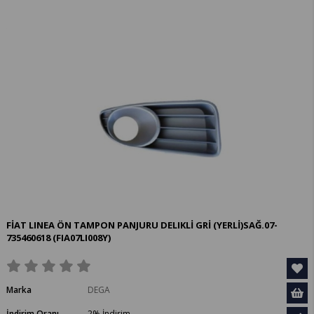
%22
%26
FİAT LINEA ÖN TAMPON PANJURU DELIKLİ GRİ (YERLİ)SAĞ.07-
735460618
(FIA07LI008Y)
Marka
DEGA
İndirim Oranı
2
%
İndirim