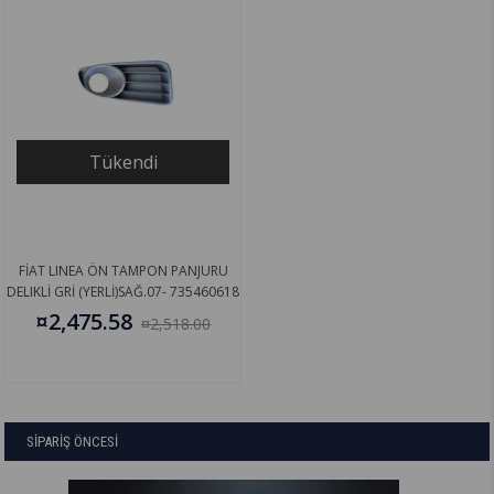
Tükendi
FİAT LINEA ÖN TAMPON PANJURU
DELIKLİ GRİ (YERLİ)SAĞ.07- 735460618
¤2,475.58
¤2,518.00
SİPARİŞ ÖNCESİ