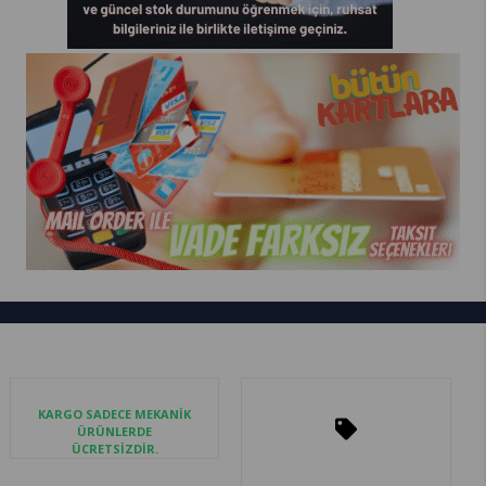
KARGO SADECE MEKANİK
ÜRÜNLERDE
ÜCRETSİZDİR.