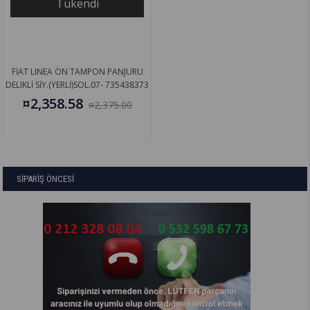
Tükendi
FİAT LINEA ÖN TAMPON PANJURU
DELIKLİ SİY.(YERLİ)SOL.07- 735438373
¤2,358.58
¤2,375.00
SİPARİŞ ÖNCESİ