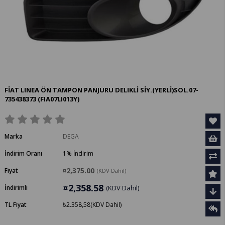
FİAT LINEA ÖN TAMPON PANJURU DELIKLİ SİY.(YERLİ)SOL.07-
735438373
(FIA07LI013Y)
Marka
DEGA
İndirim Oranı
1
%
İndirim
¤2,375.00
Fiyat
(KDV Dahil)
¤2,358.58
İndirimli
(KDV Dahil)
TL Fiyat
₺2.358,58
(KDV Dahil)