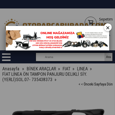
Sepetim
0
Ürün
×
Anasayfa
BİNEK ARAÇLAR
FIAT
LINEA
FİAT LINEA ÖN TAMPON PANJURU DELIKLİ SİY.
(YERLİ)SOL.07- 735438373
< < Önceki Sayfaya Dön