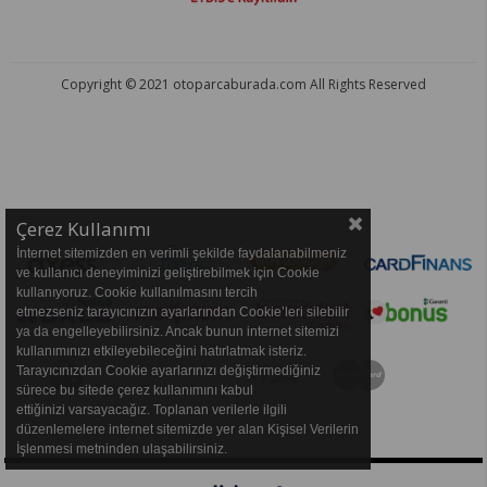
Copyright © 2021 otoparcaburada.com All Rights Reserved
OTO PARÇA BURADA - HER MARKA ARACA YEDEK PARÇA
Çerez Kullanımı
İnternet sitemizden en verimli şekilde faydalanabilmeniz
ve kullanıcı deneyiminizi geliştirebilmek için Cookie
kullanıyoruz. Cookie kullanılmasını tercih
etmezseniz tarayıcınızın ayarlarından Cookie’leri silebilir
ya da engelleyebilirsiniz. Ancak bunun internet sitemizi
kullanımınızı etkileyebileceğini hatırlatmak isteriz.
Tarayıcınızdan Cookie ayarlarınızı değiştirmediğiniz
sürece bu sitede çerez kullanımını kabul
ettiğinizi varsayacağız. Toplanan verilerle ilgili
düzenlemelere internet sitemizde yer alan Kişisel Verilerin
İşlenmesi metninden ulaşabilirsiniz.