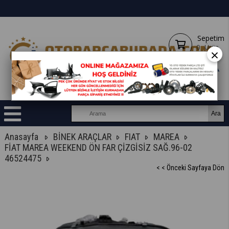
Sepetim
0
Ürün
×
Anasayfa
BİNEK ARAÇLAR
FIAT
MAREA
FİAT MAREA WEEKEND ÖN FAR ÇİZGİSİZ SAĞ.96-02
46524475
< < Önceki Sayfaya Dön