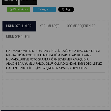
WhatsApp
Telegram
ÜRÜN ÖZELLIKLERI
YORUMLAR
(0)
ÖDEME SEÇENEKLERI
ÜRÜN ÖNERILERI
FİAT MAREA WEEKEND ÖN FAR ÇİZGİSİZ SAĞ.96-02 46524475 DE-GA
MARKA ÜRÜN KODU FIA10MA004 TÜM MARKALAR, REFERANS
NUMARALARI VE FOTOĞRAFLAR ÖRNEK VERMEK AMAÇLIDIR.
ARACINIZA UYUMLU PARÇA OLUP OLMADIĞINDAN EMİN DEĞİLSENİZ
LÜTFEN BİZİMLE İLETİŞİME GEÇMEDEN SİPARİŞ VERMEYİNİZ.