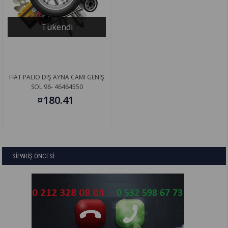
Tükendi
FİAT PALIO DIŞ AYNA CAMI GENİŞ
SOL.96- 46464550
¤180.41
SİPARİŞ ÖNCESİ