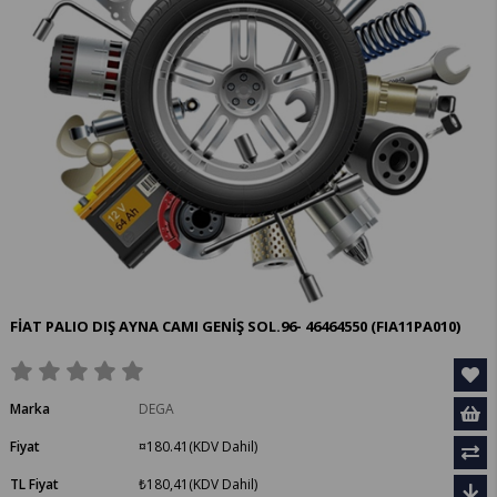
FİAT PALIO DIŞ AYNA CAMI GENİŞ SOL.96- 46464550
(FIA11PA010)
Marka
DEGA
Fiyat
¤180.41
(KDV Dahil)
TL Fiyat
₺180,41
(KDV Dahil)