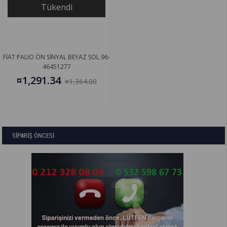
Tükendi
FİAT PALIO ÖN SİNYAL BEYAZ SOL.96-
46451277
¤1,291.34
¤1,364.00
SİPARİŞ ÖNCESİ