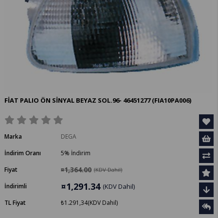
FİAT PALIO ÖN SİNYAL BEYAZ SOL.96- 46451277
(FIA10PA006)
Marka
DEGA
İndirim Oranı
5
%
İndirim
¤1,364.00
Fiyat
(KDV Dahil)
¤1,291.34
İndirimli
(KDV Dahil)
TL Fiyat
₺1.291,34
(KDV Dahil)