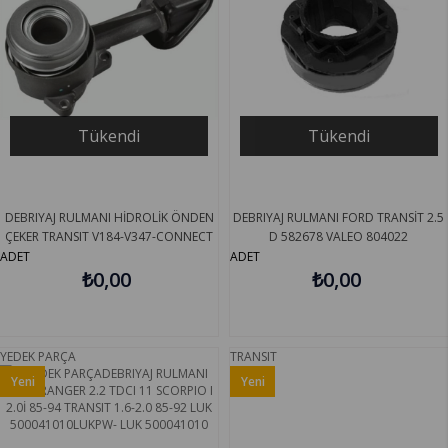
Tükendi
Tükendi
DEBRIYAJ RULMANI HİDROLİK ÖNDEN
DEBRIYAJ RULMANI FORD TRANSİT 2.5
ÇEKER TRANSIT V184-V347-CONNECT
D 582678 VALEO 804022
02-05 SACHS 3182654143
ADET
ADET
₺0,00
₺0,00
YEDEK PARÇA
TRANSIT
Yeni
Yeni
Ürün
Ürün