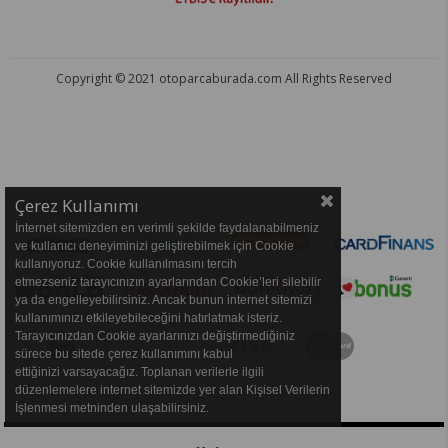
Copyright © 2021 otoparcaburada.com All Rights Reserved
OTO PARÇA BURADA - HER MARKA ARACA YEDEK PARÇA
Çerez Kullanımı
İnternet sitemizden en verimli şekilde faydalanabilmeniz
ve kullanıcı deneyiminizi geliştirebilmek için Cookie
kullanıyoruz. Cookie kullanılmasını tercih
etmezseniz tarayıcınızın ayarlarından Cookie’leri silebilir
ya da engelleyebilirsiniz. Ancak bunun internet sitemizi
kullanımınızı etkileyebileceğini hatırlatmak isteriz.
Tarayıcınızdan Cookie ayarlarınızı değiştirmediğiniz
sürece bu sitede çerez kullanımını kabul
ettiğinizi varsayacağız. Toplanan verilerle ilgili
düzenlemelere internet sitemizde yer alan Kişisel Verilerin
İşlenmesi metninden ulaşabilirsiniz.