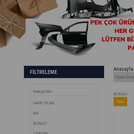
Anasayfa
FILTRELEME
Fiyata Göre
Kategoriler
BONGO
Yeni
HAFİF TİCARİ
Ürün
KIA
BONGO
CITROEN