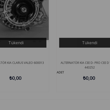
Tükendi
Tükendi
TÖR KIA CLARUS VALEO 600013
ALTERNATÖR KIA CEE D- PRO CEE D
443252
ADET
₺0,00
₺0,00