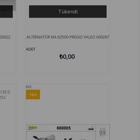
Tükendi
00022
ALTERNATÖR KIA K2500-PREGIO VALEO 600267
ADET
₺0,00
KIA
Yeni
Ürün