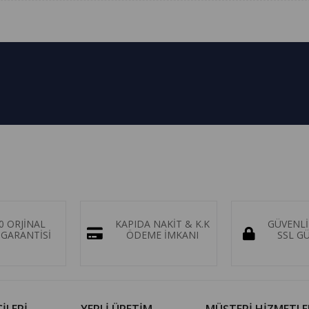
0 ORJİNAL
KAPIDA NAKİT & K.K
GÜVENLİ
GARANTİSİ
ÖDEME İMKANI
SSL G
İLERİ
YERLİ ÜRETİM
MÜŞTERİ HİZMETLE