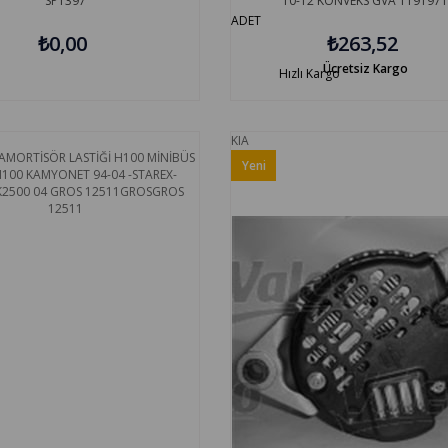
SP1397
10-12 KONVEKS GVA 119197
ADET
₺0,00
₺263,52
Ücretsiz Kargo
Hızlı Kargo
KIA
Yeni
Ürün