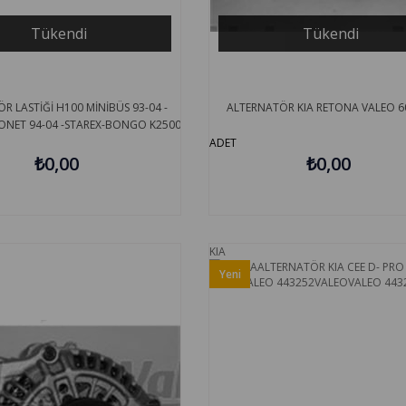
Tükendi
Tükendi
R LASTİĞİ H100 MİNİBÜS 93-04 -
ALTERNATÖR KIA RETONA VALEO 6
ONET 94-04 -STAREX-BONGO K2500
04 GROS 12511
ADET
₺0,00
₺0,00
KIA
Yeni
Ürün