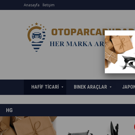
Anasayfa
İletişim
HAFİF TİCARİ
BINEK ARAÇLAR
JAPO
HG