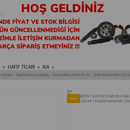
HAFİF TİCARİ
KIA
 (Artan)
Fiyata Göre (Azalan)
Ürün Adına Göre (A>Z)
Ürün Adına Göre (Z<A
KIA
Yeni
Ürün