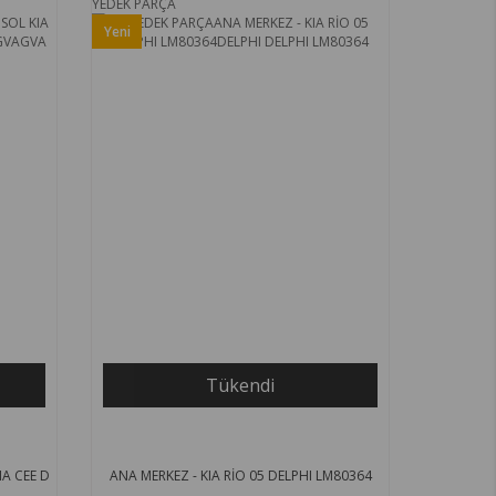
YEDEK PARÇA
Yeni
Ürün
Tükendi
IA CEE D
ANA MERKEZ - KIA RİO 05 DELPHI LM80364