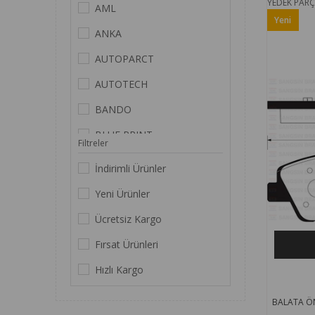
YEDEK PAR
AML
TOYOTA
Yeni
ANKA
Ürün
VOLKSWAGEN
AUTOPARCT
AUTOTECH
BANDO
BLUE PRINT
Filtreler
BOSCH
İndirimli Ürünler
BSG
Yeni Ürünler
DAYCO
Ücretsiz Kargo
DEGA
Fırsat Ürünleri
DELPHI
Hızlı Kargo
DEPAR
BALATA ÖN