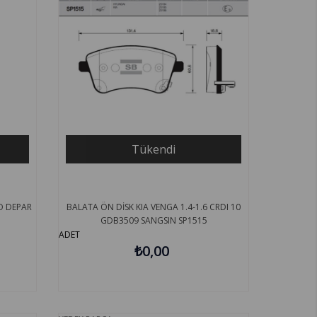
Tükendi
O DEPAR
BALATA ÖN DİSK KIA VENGA 1.4-1.6 CRDI 10
GDB3509 SANGSIN SP1515
ADET
₺0,00