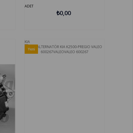
1
ADET
₺0,00
KIA
Yeni
Ürün