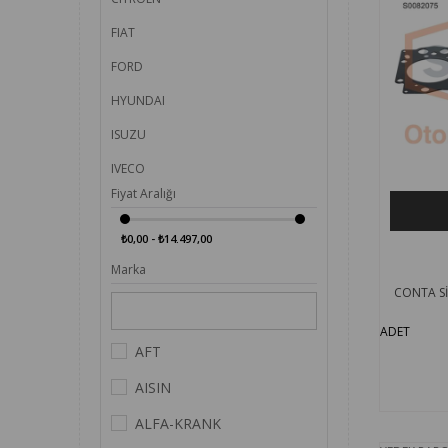
FIAT
FORD
HYUNDAI
ISUZU
IVECO
Fiyat Aralığı
KARSAN
MAZDA
₺0,00 - ₺14.497,00
Marka
MERCEDES
CONTA Sİ
MITSUBISHI
ADET
OPEL
AFT
NISSAN
AISIN
PEUGEOT
ALFA-KRANK
RENAULT