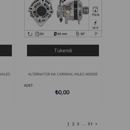
Tükendi
 VALEO
ALTERNATÖR KIA CARNIVAL VALEO 600005
ADET
₺0,00
1
2
3
...
51
>