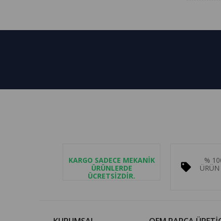
KARGO SADECE MEKANİK
% 10
ÜRÜNLERDE
ÜRÜN 
ÜCRETSİZDİR.
KURUMSAL
OEM PARÇA ÜRETİC