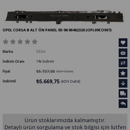
OPEL CORSA B ALT ÖN PANEL 93-96 90482326
(OPL09CO007)
Marka
DEGA
İndirim Oranı
1
%
İndirim
₺5.737,00
Fiyat
(KDV Dahil)
₺5.669,75
İndirimli
(KDV Dahil)
Ürün stoklarımızda kalmamıştır.
Detaylı ürün sorgulama ve stok bilgisi için lütfen