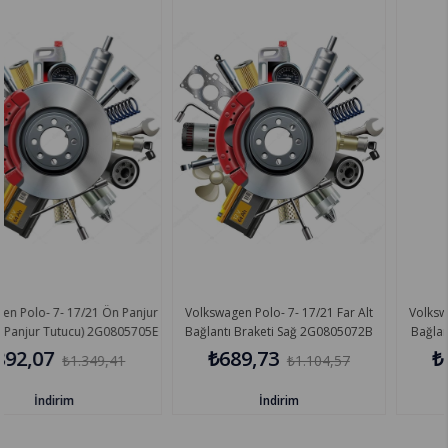
/21 Ön Panjur
Volkswagen Polo- 7- 17/21 Far Alt
Volkswagen Polo- 7- 1
u) 2G0805705E
Bağlantı Braketi Sağ 2G0805072B
Bağlantı Braketi Sol
₺689,73
₺689,73
349,41
₺1.104,57
₺1
İndirim
İndirim
%38
%38