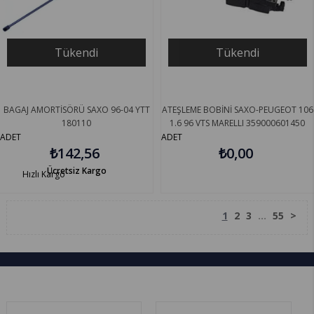
Tükendi
Tükendi
BAGAJ AMORTİSÖRÜ SAXO 96-04 YTT
ATEŞLEME BOBİNİ SAXO-PEUGEOT 106
180110
1.6 96 VTS MARELLI 359000601450
ADET
ADET
₺142,56
₺0,00
Ücretsiz Kargo
Hızlı Kargo
1
2
3
...
55
>