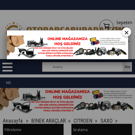
Sepetim
0
Ürün
×
HG
Anasayfa
BİNEK ARAÇLAR
CITROEN
SAXO
Filtreleme
Sıralama