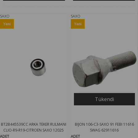
SAXO
SAXO
Yeni
Yeni
Ürün
Ürün
Tükendi
BT2B445539CC ARKA TEKER RULMANI
BIJON 106-C3-SAXO 91 FEBI 11616
CLIO-R9-R19-CITROEN SAXO 12025
SWAG 62911616
SKF VKBC20212
ADET
ADET