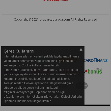
Copyright © 2021 otoparcaburada.com All Rights Reserved
OTO PARÇA BURADA - HER MARKA ARACA YEDEK PARÇA
Çerez Kullanımı
İnternet sitemizden en verimli şekilde faydalanabilmeniz
ve kullanıcı deneyiminizi geliştirebilmek için Cookie
kullanıyoruz. Cookie kullanılmasını tercih
etmezseniz tarayıcınızın ayarlarından Cookie’leri silebilir
ya da engelleyebilirsiniz. Ancak bunun internet sitemizi
kullanımınızı etkileyebileceğini hatırlatmak isteriz.
Tarayıcınızdan Cookie ayarlarınızı değiştirmediğiniz
sürece bu sitede çerez kullanımını kabul
ettiğinizi varsayacağız. Toplanan verilerle ilgili
düzenlemelere internet sitemizde yer alan Kişisel Verilerin
İşlenmesi metninden ulaşabilirsiniz.