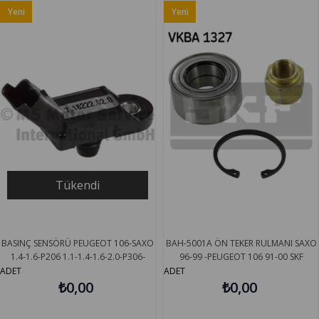
Yeni
Yeni
Ürün
Ürün
Tükendi
BASINÇ SENSÖRÜ PEUGEOT 106-SAXO
BAH-5001A ÖN TEKER RULMANI SAXO
1.4-1.6-P206 1.1-1.4-1.6-2.0-P306-
96-99 -PEUGEOT 106 91-00 SKF
XSARA 1.4-1.6-1.8-2.0-P406-C5 1.8-2.0
VKBC20074
ADET
ADET
PIERBURG 718222020
₺0,00
₺0,00