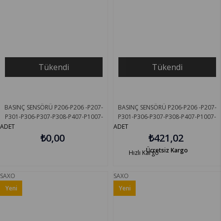
Tükendi
Tükendi
BASINÇ SENSÖRÜ P206-P206 -P207-
BASINÇ SENSÖRÜ P206-P206 -P207-
P301-P306-P307-P308-P407-P1007-
P301-P306-P307-P308-P407-P1007-
PARTNER TEPEE-C2-C3-C4-C5-XSARA-
PARTNER TEPEE-C2-C3-C4-C5-XSARA-
ADET
ADET
SAXO DODUCO 33220
₺0,00
SAXO HELLUX HLS.8009
₺421,02
Ücretsiz Kargo
Hızlı Kargo
SAXO
SAXO
Yeni
Yeni
Ürün
Ürün