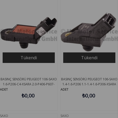
Ürün
Ürün
Tükendi
Tükendi
BASINÇ SENSÖRÜ PEUGEOT 106-SAXO
BASINÇ SENSÖRÜ PEUGEOT 106-SAXO
1.6-P206-C4-XSARA 2.0-P406-P607-
1.4-1.6-P206 1.1-1.4-1.6-P306-XSARA
P807 3.0-P407-C5 1.8-2.0-3.0
1.4-1.6-1.8-2.0-P406-C5 1.8-2.0
ADET
ADET
PIERBURG 718222050
₺0,00
PIERBURG 718222190
₺0,00
SAXO
SAXO