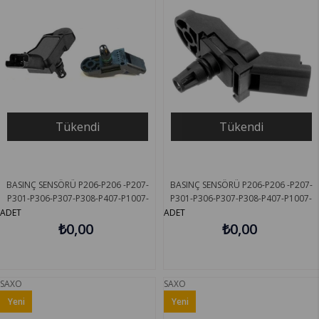
Tükendi
Tükendi
BASINÇ SENSÖRÜ P206-P206 -P207-
BASINÇ SENSÖRÜ P206-P206 -P207-
P301-P306-P307-P308-P407-P1007-
P301-P306-P307-P308-P407-P1007-
PARTNER TEPEE-C2-C3-C4-C5-XSARA-
PARTNER TEPEE-C2-C3-C4-C5-XSARA-
ADET
ADET
SAXO VERNET MS0110
₺0,00
SAXO PIERBURG 718222210
₺0,00
SAXO
SAXO
Yeni
Yeni