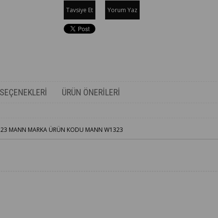
Tavsiye Et
Yorum Yaz
SEÇENEKLERI
ÜRÜN ÖNERILERI
N W1323 MANN MARKA ÜRÜN KODU MANN W1323