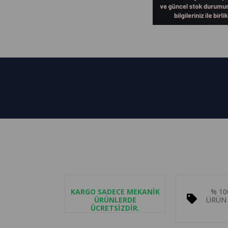
KARGO SADECE MEKANİK
% 10
ÜRÜNLERDE
ÜRÜN 
ÜCRETSİZDİR.