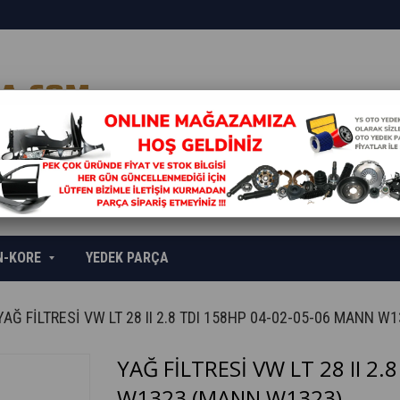
N-KORE
YEDEK PARÇA
YAĞ FİLTRESİ VW LT 28 II 2.8 TDI 158HP 04-02-05-06 MANN W
YAĞ FİLTRESİ VW LT 28 II 2
W1323
(MANN W1323)