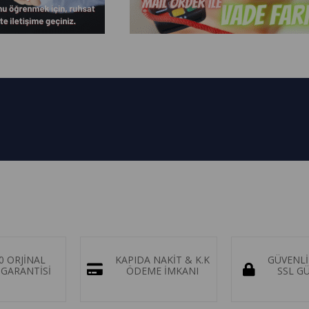
0 ORJİNAL
KAPIDA NAKİT & K.K
GÜVENLİ
GARANTİSİ
ÖDEME İMKANI
SSL G