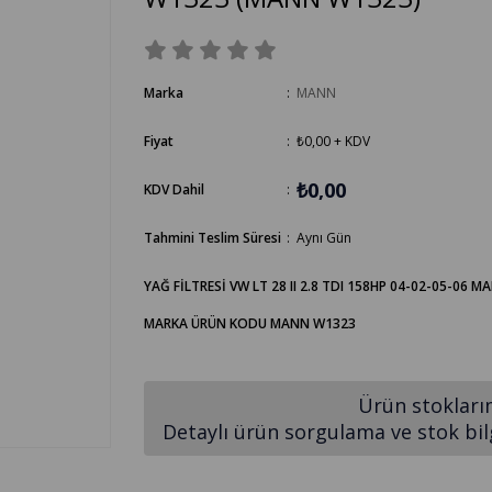
Marka
:
MANN
Fiyat
:
₺0,00
+ KDV
₺0,00
KDV Dahil
:
Tahmini Teslim Süresi
:
Aynı Gün
YAĞ FİLTRESİ VW LT 28 II 2.8 TDI 158HP 04-02-05-06
MARKA ÜRÜN KODU MANN W1323
Ürün stokları
Detaylı ürün sorgulama ve stok bilgi