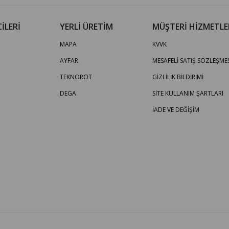
İLERİ
YERLİ ÜRETİM
MÜŞTERİ HİZMETLE
MAPA
KVVK
AYFAR
MESAFELİ SATIŞ SÖZLEŞMES
TEKNOROT
GİZLİLİK BİLDİRİMİ
DEGA
SİTE KULLANIM ŞARTLARI
İADE VE DEĞİŞİM