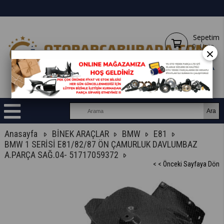
Sepetim
0
Ürün
×
Anasayfa
BİNEK ARAÇLAR
BMW
E81
BMW 1 SERİSİ E81/82/87 ÖN ÇAMURLUK DAVLUMBAZ
A.PARÇA SAĞ.04- 51717059372
< < Önceki Sayfaya Dön