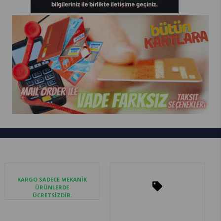
KARGO SADECE MEKANİK
ÜRÜNLERDE
ÜCRETSİZDİR.