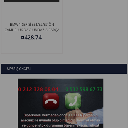
BMW 1 SERİSİ E81/82/87 ÖN
ÇAMURLUK DAVLUMBAZ A.PARÇA
SAĞ.04- 51717059372
¤428.74
SİPARİŞ ÖNCESİ