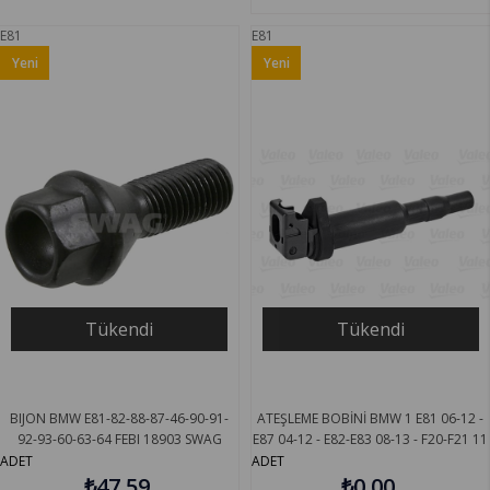
E81
E81
Yeni
Yeni
Ürün
Ürün
Tükendi
Tükendi
BIJON BMW E81-82-88-87-46-90-91-
ATEŞLEME BOBİNİ BMW 1 E81 06-12 -
92-93-60-63-64 FEBI 18903 SWAG
E87 04-12 - E82-E83 08-13 - F20-F21 11
20918903
BMW 2 F22-F87 13 245828 VALEO
ADET
ADET
₺47,59
₺0,00
245730