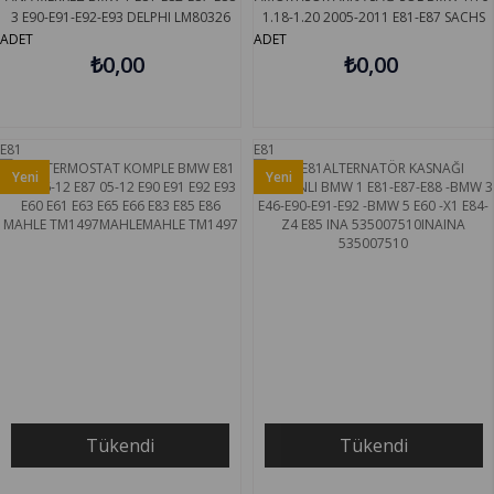
3 E90-E91-E92-E93 DELPHI LM80326
1.18-1.20 2005-2011 E81-E87 SACHS
310984
ADET
ADET
₺0,00
₺0,00
E81
E81
Yeni
Yeni
Ürün
Ürün
Tükendi
Tükendi