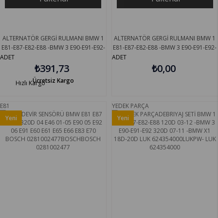
ALTERNATÖR GERGİ RULMANI BMW 1
ALTERNATÖR GERGİ RULMANI BMW 1
E81-E87-E82-E88 -BMW 3 E90-E91-E92-
E81-E87-E82-E88 -BMW 3 E90-E91-E92-
E93 -BMW 5 80X28 SNR GA35076
E93 -BMW 5 55X28 INA 532055610
ADET
ADET
₺391,73
₺0,00
Ücretsiz Kargo
Hızlı Kargo
E81
YEDEK PARÇA
Yeni
Yeni
Ürün
Ürün