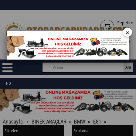
Sepetim
0
Ürün
×
HG
Anasayfa
BİNEK ARAÇLAR
BMW
E81
Filtreleme
Sıralama