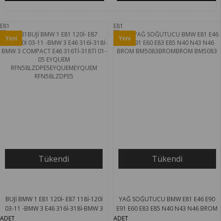
E81
E81
Yeni
Yeni
Ürün
Ürün
Tükendi
Tükendi
BUJİ BMW 1 E81 120İ- E87 118İ-120İ
YAĞ SOĞUTUCU BMW E81 E46 E90
03-11 -BMW 3 E46 316İ-318İ-BMW 3
E91 E60 E83 E85 N40 N43 N46 BROM
COMPACT E46 316Tİ-318Tİ 01-05
BM5083
ADET
ADET