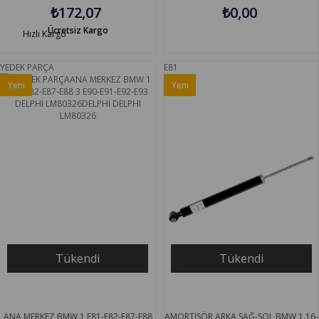
EYQUEM RFN58LZDPE5
₺172,07
₺0,00
Ücretsiz Kargo
Hızlı Kargo
YEDEK PARÇA
E81
Yeni
Yeni
Ürün
Ürün
Tükendi
Tükendi
ANA MERKEZ BMW 1 E81-E82-E87-E88
AMORTİSÖR ARKA SAĞ-SOL BMW 1.16-