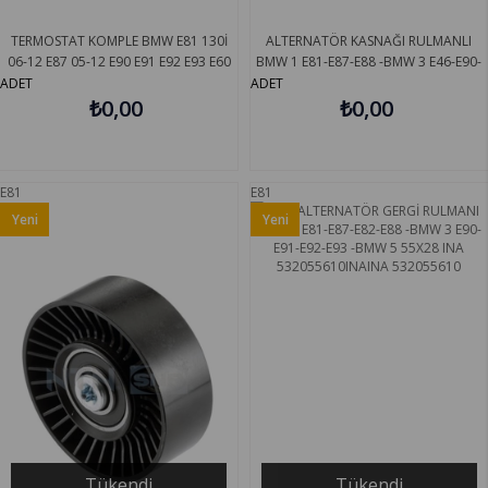
TERMOSTAT KOMPLE BMW E81 130İ
ALTERNATÖR KASNAĞI RULMANLI
06-12 E87 05-12 E90 E91 E92 E93 E60
BMW 1 E81-E87-E88 -BMW 3 E46-E90-
E61 E63 E65 E66 E83 E85 E86 MAHLE
E91-E92 -BMW 5 E60 -X1 E84-Z4 E85
ADET
ADET
₺0,00
TM1497
INA 535007510
₺0,00
E81
E81
Yeni
Yeni
Ürün
Ürün
Tükendi
Tükendi