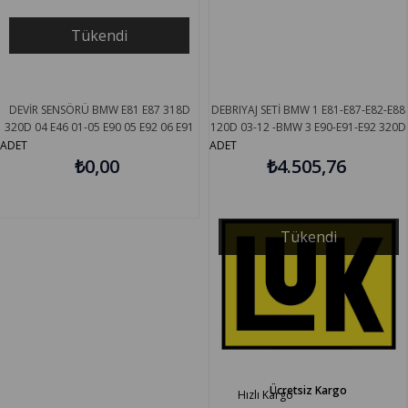
Tükendi
DEVİR SENSÖRÜ BMW E81 E87 318D
DEBRIYAJ SETİ BMW 1 E81-E87-E82-E88
320D 04 E46 01-05 E90 05 E92 06 E91
120D 03-12 -BMW 3 E90-E91-E92 320D
E60 E61 E65 E66 E83 E70 BOSCH
07-11 -BMW X1 18D-20D LUK
ADET
ADET
0281002477
₺0,00
₺4.505,76
624354000
Tükendi
Ücretsiz Kargo
Hızlı Kargo