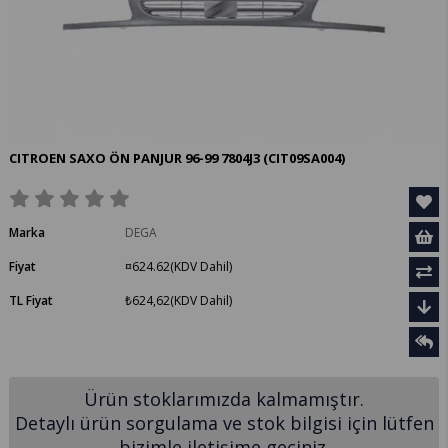
CITROEN SAXO ÖN PANJUR 96-99 7804J3
(CIT09SA004)
Marka
DEGA
Fiyat
¤624.62
(KDV Dahil)
TL Fiyat
₺624,62
(KDV Dahil)
Ürün stoklarımızda kalmamıştır.
Detaylı ürün sorgulama ve stok bilgisi için lütfen
bizimle iletişime geçiniz.