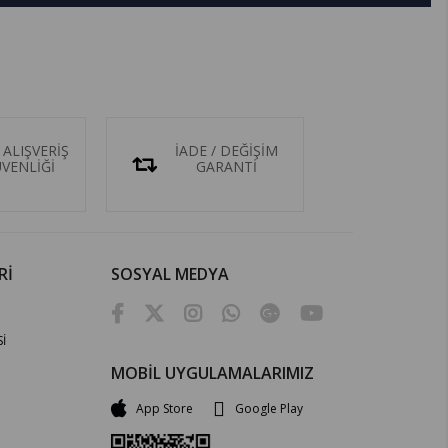
 ALIŞVERİŞ
İADE / DEĞİŞİM
ÜVENLİĞİ
GARANTİ
Rİ
SOSYAL MEDYA
İ
MOBİL UYGULAMALARIMIZ
App Store
Google Play