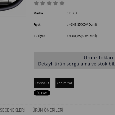
Marka
:
DEGA
Fiyat
:
¤341.85
(KDV Dahil)
TL Fiyat
:
₺341,85
(KDV Dahil)
Ürün stokları
Detaylı ürün sorgulama ve stok bilgi
Tavsiye Et
Yorum Yaz
SEÇENEKLERI
ÜRÜN ÖNERILERI