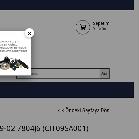
Sepetim
0
Ürün
×
< < Önceki Sayfaya Dön
9-02 7804J6
(CIT09SA001)