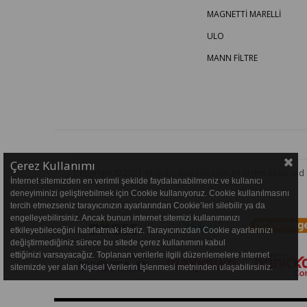
MAGNETTİ MARELLİ
ULO
MANN FİLTRE
Çerez Kullanımı
Copyright © 2021 otoparcaburada.com All Rights Reserved
İnternet sitemizden en verimli şekilde faydalanabilmeniz ve kullanıcı
deneyiminizi geliştirebilmek için Cookie kullanıyoruz. Cookie kullanılmasını
tercih etmezseniz tarayıcınızın ayarlarından Cookie’leri silebilir ya da
engelleyebilirsiniz. Ancak bunun internet sitemizi kullanımınızı
etkileyebileceğini hatırlatmak isteriz. Tarayıcınızdan Cookie ayarlarınızı
değiştirmediğiniz sürece bu sitede çerez kullanımını kabul
ettiğinizi varsayacağız. Toplanan verilerle ilgili düzenlemelere internet
sitemizde yer alan Kişisel Verilerin İşlenmesi metninden ulaşabilirsiniz.