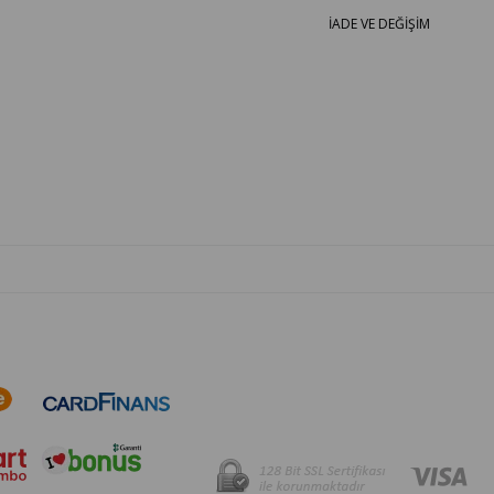
İADE VE DEĞİŞİM
OTO PARÇA BURADA - HER MARKA ARACA YEDEK PARÇA