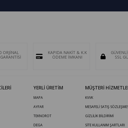
0 ORJİNAL
KAPIDA NAKİT & K.K
GÜVENLİ
GARANTİSİ
ÖDEME İMKANI
SSL G
İLERİ
YERLİ ÜRETİM
MÜŞTERİ HİZMETLE
MAPA
KVVK
AYFAR
MESAFELİ SATIŞ SÖZLEŞMES
TEKNOROT
GİZLİLİK BİLDİRİMİ
DEGA
SİTE KULLANIM ŞARTLARI