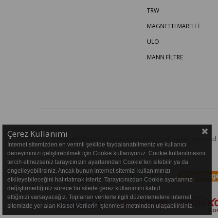
TRW
MAGNETTİ MARELLİ
ULO
MANN FİLTRE
Çerez Kullanımı
Copyright © 2021 otoparcaburada.com All Rights Reserved
İnternet sitemizden en verimli şekilde faydalanabilmeniz ve kullanıcı
deneyiminizi geliştirebilmek için Cookie kullanıyoruz. Cookie kullanılmasını
tercih etmezseniz tarayıcınızın ayarlarından Cookie’leri silebilir ya da
engelleyebilirsiniz. Ancak bunun internet sitemizi kullanımınızı
etkileyebileceğini hatırlatmak isteriz. Tarayıcınızdan Cookie ayarlarınızı
değiştirmediğiniz sürece bu sitede çerez kullanımını kabul
ettiğinizi varsayacağız. Toplanan verilerle ilgili düzenlemelere internet
sitemizde yer alan Kişisel Verilerin İşlenmesi metninden ulaşabilirsiniz.