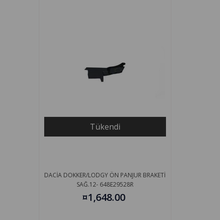
Tükendi
DACİA DOKKER/LODGY ÖN PANJUR BRAKETİ
SAĞ.12- 648E29528R
¤1,648.00