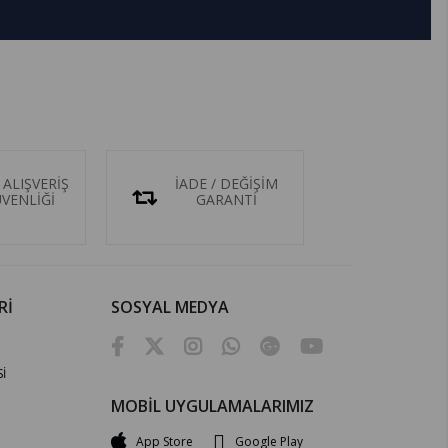
 ALIŞVERİŞ
İADE / DEĞİŞİM
ÜVENLİĞİ
GARANTİ
Rİ
SOSYAL MEDYA
İ
MOBİL UYGULAMALARIMIZ
App Store
Google Play