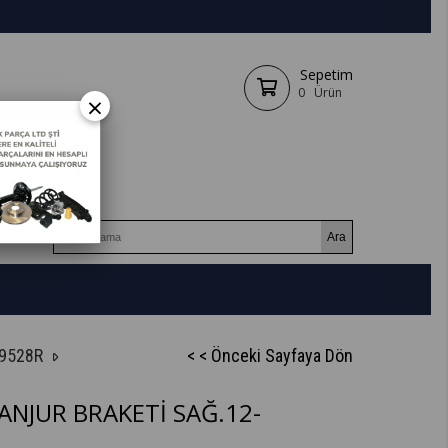
Sepetim
0
Ürün
×
9528R
< < Önceki Sayfaya Dön
NJUR BRAKETİ SAĞ.12-