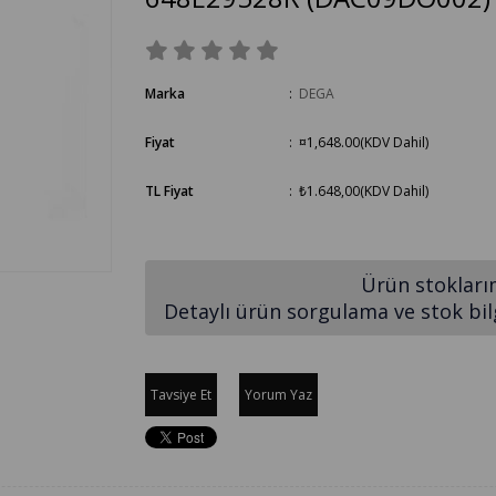
Marka
:
DEGA
Fiyat
:
¤1,648.00
(KDV Dahil)
TL Fiyat
:
₺1.648,00
(KDV Dahil)
Ürün stokları
Detaylı ürün sorgulama ve stok bilgi
Tavsiye Et
Yorum Yaz