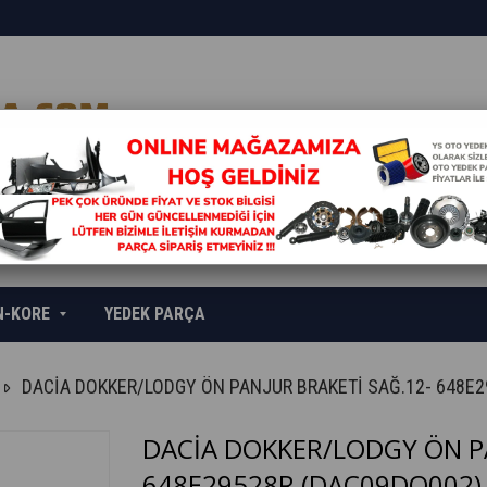
N-KORE
YEDEK PARÇA
DACİA DOKKER/LODGY ÖN PANJUR BRAKETİ SAĞ.12- 648E2
DACİA DOKKER/LODGY ÖN PA
648E29528R
(DAC09DO002)