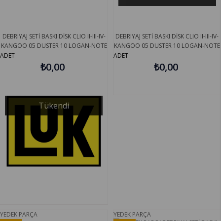
DEBRIYAJ SETİ BASKI DİSK CLIO II-III-IV-
DEBRIYAJ SETİ BASKI DİSK CLIO II-III-IV-
KANGOO 05 DUSTER 10 LOGAN-NOTE
KANGOO 05 DUSTER 10 LOGAN-NOTE
06 SANDERO 08 1.5DCİ
06 SANDERO 08 1.5DCİ
ADET
ADET
K9K.7.14.K9K.7.16 ÇAP 220 LUK
₺0,00
K9K.7.14.K9K.7.16 ÇAP 220 MY
₺0,00
622342709
302058324R
Tükendi
YEDEK PARÇA
YEDEK PARÇA