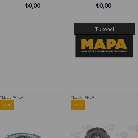
₺0,00
014215109
₺0,00
Tükendi
YEDEK PARÇA
YEDEK PARÇA
Yeni
Yeni
Ürün
Ürün