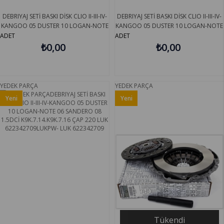
DEBRIYAJ SETİ BASKI DİSK CLIO II-III-IV-
DEBRIYAJ SETİ BASKI DİSK CLIO II-III-IV-
KANGOO 05 DUSTER 10 LOGAN-NOTE
KANGOO 05 DUSTER 10 LOGAN-NOTE
06 SANDERO 08 1.5DCİ
06 SANDERO 08 1.5DCİ
ADET
ADET
K9K.7.14.K9K.7.16 ÇAP 220 VALEO
₺0,00
K9K.7.14.K9K.7.16 ÇAP 220 VALEO
₺0,00
828012
826205
YEDEK PARÇA
YEDEK PARÇA
Yeni
Yeni
Ürün
Ürün
Tükendi