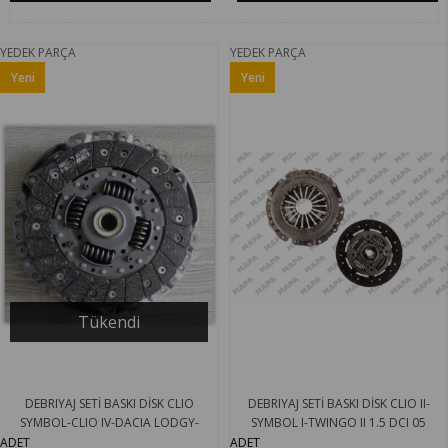
YEDEK PARÇA
YEDEK PARÇA
Yeni
Yeni
Ürün
Ürün
Tükendi
DEBRIYAJ SETİ BASKI DİSK CLIO
DEBRIYAJ SETİ BASKI DİSK CLIO II-
SYMBOL-CLIO IV-DACIA LODGY-
SYMBOL I-TWINGO II 1.5 DCI 05
SANDERO 1.5 DCİ MY 302055016R
SANDERO 1.5 DCI 08 K9K740 MAPA
ADET
ADET