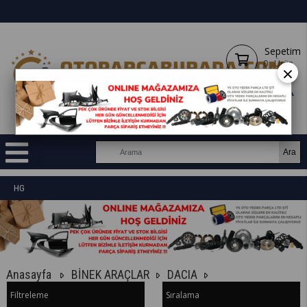
Sepetim
0
Ürün
×
HG
Anasayfa
BİNEK ARAÇLAR
DACIA
Filtreleme
Sıralama