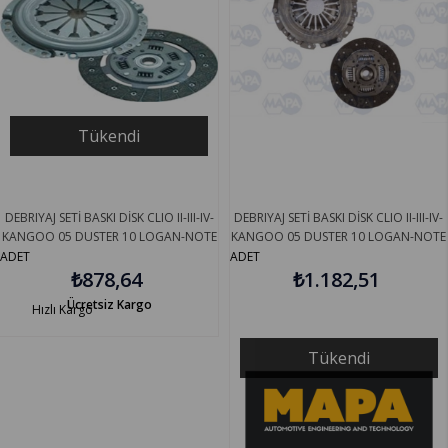
Tükendi
DEBRIYAJ SETİ BASKI DİSK CLIO II-III-IV-
DEBRIYAJ SETİ BASKI DİSK CLIO II-III-IV-
KANGOO 05 DUSTER 10 LOGAN-NOTE
KANGOO 05 DUSTER 10 LOGAN-NOTE
06 SANDERO 08 1.5DCİ
06 SANDERO 08 1.5DCİ
ADET
ADET
K9K.7.14.K9K.7.16 ÇAP 220 STAHL
₺878,64
K9K.7.14.K9K.7.16 ÇAP 220 MAPA
₺1.182,51
05S245215R
004215709
Ücretsiz Kargo
Hızlı Kargo
Tükendi