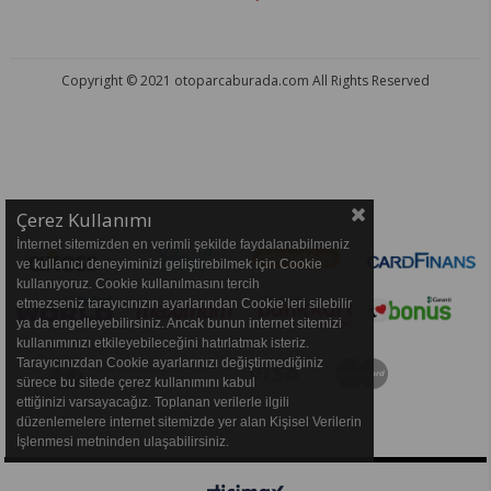
Copyright © 2021 otoparcaburada.com All Rights Reserved
OTO PARÇA BURADA - HER MARKA ARACA YEDEK PARÇA
Çerez Kullanımı
İnternet sitemizden en verimli şekilde faydalanabilmeniz
ve kullanıcı deneyiminizi geliştirebilmek için Cookie
kullanıyoruz. Cookie kullanılmasını tercih
etmezseniz tarayıcınızın ayarlarından Cookie’leri silebilir
ya da engelleyebilirsiniz. Ancak bunun internet sitemizi
kullanımınızı etkileyebileceğini hatırlatmak isteriz.
Tarayıcınızdan Cookie ayarlarınızı değiştirmediğiniz
sürece bu sitede çerez kullanımını kabul
ettiğinizi varsayacağız. Toplanan verilerle ilgili
düzenlemelere internet sitemizde yer alan Kişisel Verilerin
İşlenmesi metninden ulaşabilirsiniz.