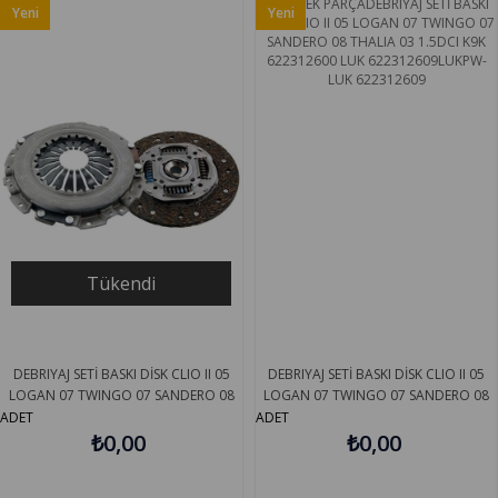
Yeni
Yeni
Ürün
Ürün
Tükendi
DEBRIYAJ SETİ BASKI DİSK CLIO II 05
DEBRIYAJ SETİ BASKI DİSK CLIO II 05
LOGAN 07 TWINGO 07 SANDERO 08
LOGAN 07 TWINGO 07 SANDERO 08
THALIA 03 1.5DCI K9K T MY
THALIA 03 1.5DCI K9K 622312600 LUK
ADET
ADET
7701478799
₺0,00
622312609
₺0,00