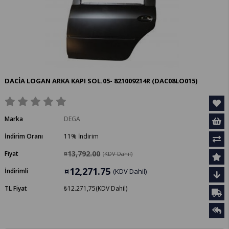
DACİA LOGAN ARKA KAPI SOL.05- 821009214R
(DAC08LO015)
Marka
DEGA
İndirim Oranı
11
%
İndirim
¤13,792.00
Fiyat
(KDV Dahil)
¤12,271.75
İndirimli
(KDV Dahil)
TL Fiyat
₺12.271,75
(KDV Dahil)