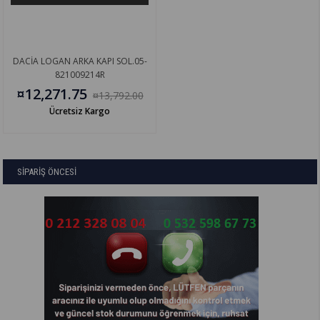
DACİA LOGAN ARKA KAPI SOL.05-
821009214R
¤12,271.75
¤13,792.00
Ücretsiz Kargo
SİPARİŞ ÖNCESİ