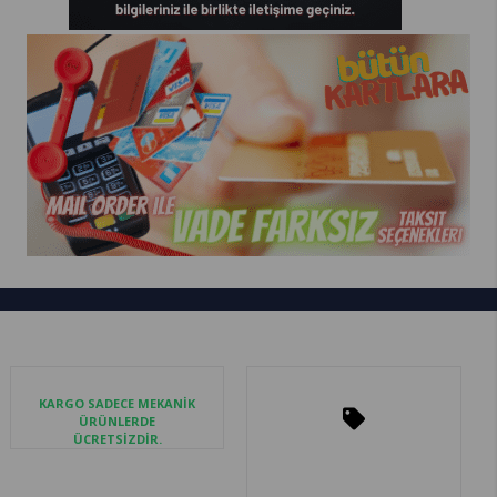
KARGO SADECE MEKANİK
ÜRÜNLERDE
ÜCRETSİZDİR.