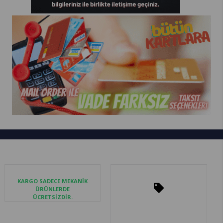
KARGO SADECE MEKANİK
ÜRÜNLERDE
ÜCRETSİZDİR.