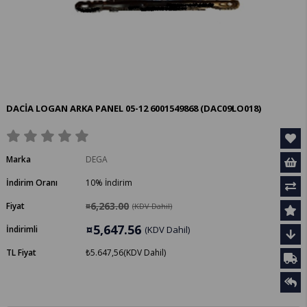
DACİA LOGAN ARKA PANEL 05-12 6001549868
(DAC09LO018)
Marka
DEGA
İndirim Oranı
10
%
İndirim
¤6,263.00
Fiyat
(KDV Dahil)
¤5,647.56
İndirimli
(KDV Dahil)
TL Fiyat
₺5.647,56
(KDV Dahil)