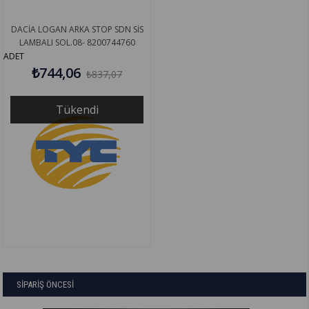
DACİA LOGAN ARKA STOP SDN SİS
LAMBALI SOL.08- 8200744760
ADET
₺744,06
₺837,07
Tükendi
SİPARİŞ ÖNCESİ