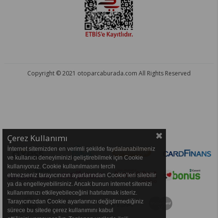
Copyright © 2021 otoparcaburada.com All Rights Reserved
OTO PARÇA BURADA - HER MARKA ARACA YEDEK PARÇA
Çerez Kullanımı
İnternet sitemizden en verimli şekilde faydalanabilmeniz
ve kullanıcı deneyiminizi geliştirebilmek için Cookie
kullanıyoruz. Cookie kullanılmasını tercih
etmezseniz tarayıcınızın ayarlarından Cookie’leri silebilir
ya da engelleyebilirsiniz. Ancak bunun internet sitemizi
kullanımınızı etkileyebileceğini hatırlatmak isteriz.
Tarayıcınızdan Cookie ayarlarınızı değiştirmediğiniz
sürece bu sitede çerez kullanımını kabul