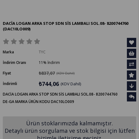
DACİA LOGAN ARKA STOP SDN SİS LAMBALI SOL.08- 8200744760
(DAC10LO009)
Marka
TYC
İndirim Oranı
11
%
İndirim
₺837,07
Fiyat
(KDV Dahil)
₺744,06
İndirimli
(KDV Dahil)
DACİA LOGAN ARKA STOP SDN SİS LAMBALI SOL.08- 8200744760
DE-GA MARKA ÜRÜN KODU DAC10LO009
Ürün stoklarımızda kalmamıştır.
Detaylı ürün sorgulama ve stok bilgisi için lütfen
bizimle iletişime geçiniz.