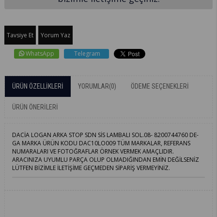
Tavsiye Et
Yorum Yaz
WhatsApp
Telegram
ÜRÜN ÖZELLIKLERI
YORUMLAR
(0)
ÖDEME SEÇENEKLERI
ÜRÜN ÖNERILERI
DACİA LOGAN ARKA STOP SDN SİS LAMBALI SOL.08- 8200744760 DE-
GA MARKA ÜRÜN KODU DAC10LO009 TÜM MARKALAR, REFERANS
NUMARALARI VE FOTOĞRAFLAR ÖRNEK VERMEK AMAÇLIDIR.
ARACINIZA UYUMLU PARÇA OLUP OLMADIĞINDAN EMİN DEĞİLSENİZ
LÜTFEN BİZİMLE İLETİŞİME GEÇMEDEN SİPARİŞ VERMEYİNİZ.