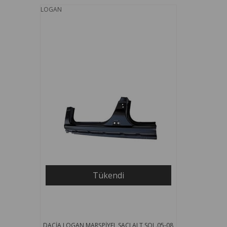
LOGAN
Tükendi
DACİA LOGAN MARŞPİYEL SACI ALT SOL.05-08