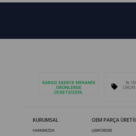
KARGO SADECE MEKANİK
% 10
ÜRÜNLERDE
ÜRÜN 
ÜCRETSİZDİR.
KURUMSAL
OEM PARÇA ÜRETİC
HAKKIMIZDA
LEMFÖRDER