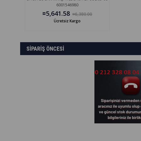
6001546980
¤5,641.58
¤6,380.00
Ücretsiz Kargo
SİPARİŞ ÖNCESİ