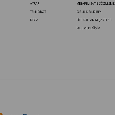
AYFAR
MESAFELİ SATIŞ SÖZLEŞMES
TEKNOROT
GİZLİLİK BİLDİRİMİ
DEGA
SİTE KULLANIM ŞARTLARI
İADE VE DEĞİŞİM
OTO PARÇA BURADA - HER MARKA ARACA YEDEK PARÇA