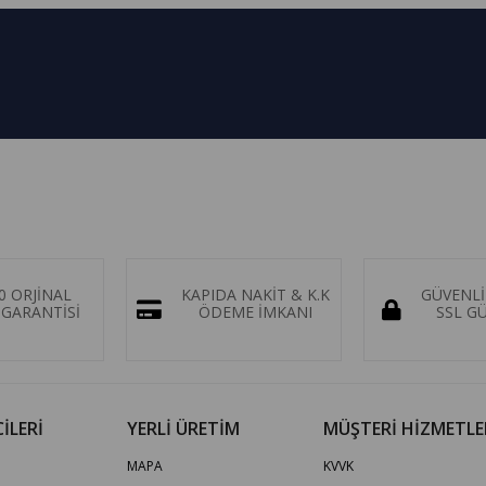
0 ORJİNAL
KAPIDA NAKİT & K.K
GÜVENLİ
GARANTİSİ
ÖDEME İMKANI
SSL G
İLERİ
YERLİ ÜRETİM
MÜŞTERİ HİZMETLE
MAPA
KVVK