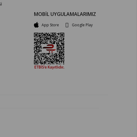
İ
MOBİL UYGULAMALARIMIZ
App Store
Google Play