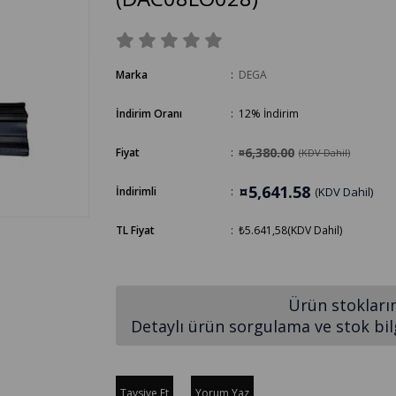
Marka
:
DEGA
İndirim Oranı
:
12
%
İndirim
¤6,380.00
Fiyat
:
(KDV Dahil)
¤5,641.58
İndirimli
:
(KDV Dahil)
TL Fiyat
:
₺5.641,58
(KDV Dahil)
Ürün stokları
Detaylı ürün sorgulama ve stok bilgi
Tavsiye Et
Yorum Yaz