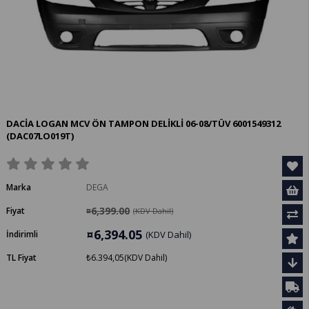
DACİA LOGAN MCV ÖN TAMPON DELİKLİ 06-08/TÜV 6001549312
(DAC07LO019T)
Marka
DEGA
¤6,399.00
Fiyat
(KDV Dahil)
¤6,394.05
İndirimli
(KDV Dahil)
TL Fiyat
₺6.394,05
(KDV Dahil)