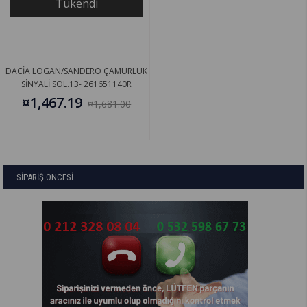
Tükendi
DACİA LOGAN/SANDERO ÇAMURLUK
SİNYALİ SOL.13- 261651140R
¤1,467.19
¤1,681.00
SİPARİŞ ÖNCESİ