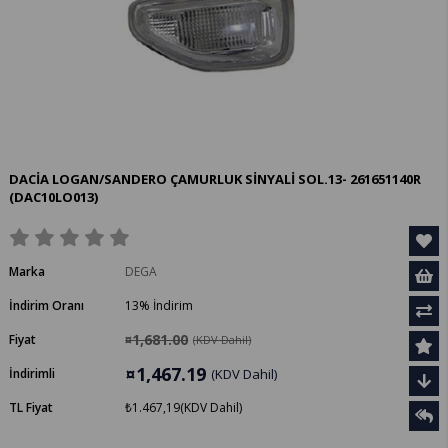
DACİA LOGAN/SANDERO ÇAMURLUK SİNYALİ SOL.13- 261651140R
(DAC10LO013)
Marka
DEGA
İndirim Oranı
13
%
İndirim
¤1,681.00
Fiyat
(KDV Dahil)
¤1,467.19
İndirimli
(KDV Dahil)
TL Fiyat
₺1.467,19
(KDV Dahil)