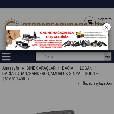
Sepetim
0
Ürün
×
Anasayfa
BİNEK ARAÇLAR
DACIA
LOGAN
DACİA LOGAN/SANDERO ÇAMURLUK SİNYALİ SOL.13-
261651140R
< < Önceki Sayfaya Dön