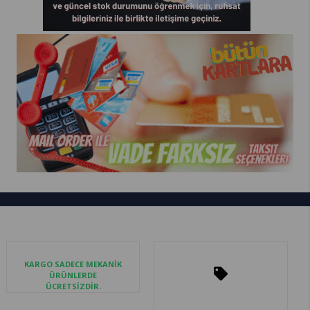
KARGO SADECE MEKANİK
ÜRÜNLERDE
ÜCRETSİZDİR.