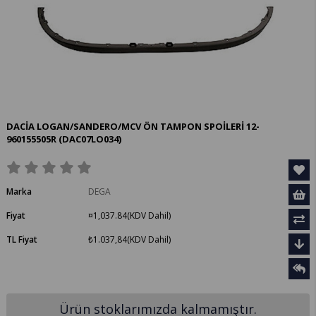
DACİA LOGAN/SANDERO/MCV ÖN TAMPON SPOİLERİ 12-
960155505R
(DAC07LO034)
Marka
DEGA
Fiyat
¤1,037.84
(KDV Dahil)
TL Fiyat
₺1.037,84
(KDV Dahil)
Ürün stoklarımızda kalmamıştır.