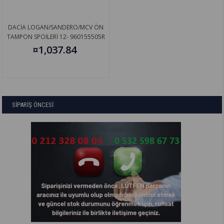
DACİA LOGAN/SANDERO/MCV ÖN
TAMPON SPOİLERİ 12- 960155505R
¤1,037.84
SİPARİŞ ÖNCESİ