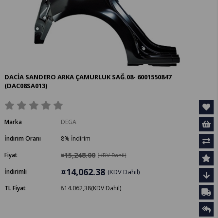
DACİA SANDERO ARKA ÇAMURLUK SAĞ.08- 6001550847
(DAC08SA013)
Marka
DEGA
İndirim Oranı
8
%
İndirim
¤15,248.00
Fiyat
(KDV Dahil)
¤14,062.38
İndirimli
(KDV Dahil)
TL Fiyat
₺14.062,38
(KDV Dahil)