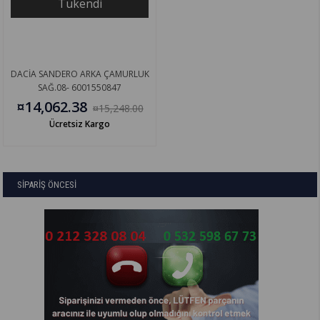
Tükendi
DACİA SANDERO ARKA ÇAMURLUK
SAĞ.08- 6001550847
¤14,062.38
¤15,248.00
Ücretsiz Kargo
SİPARİŞ ÖNCESİ