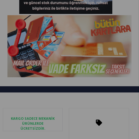
KARGO SADECE MEKANİK
ÜRÜNLERDE
ÜCRETSİZDİR.