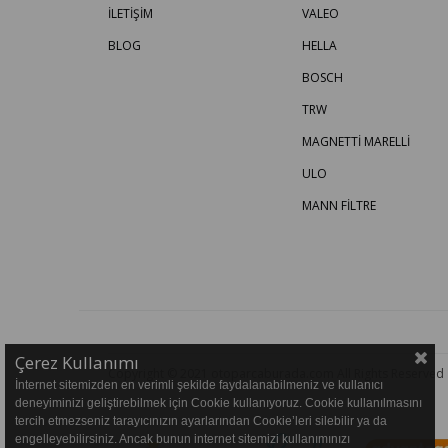
İLETİŞİM
VALEO
BLOG
HELLA
BOSCH
TRW
MAGNETTİ MARELLİ
ULO
MANN FİLTRE
Çerez Kullanımı
Copyright © 2021 otoparcaburada.com All Rights Reserved
İnternet sitemizden en verimli şekilde faydalanabilmeniz ve kullanıcı
deneyiminizi geliştirebilmek için Cookie kullanıyoruz. Cookie kullanılmasını
tercih etmezseniz tarayıcınızın ayarlarından Cookie’leri silebilir ya da
engelleyebilirsiniz. Ancak bunun internet sitemizi kullanımınızı