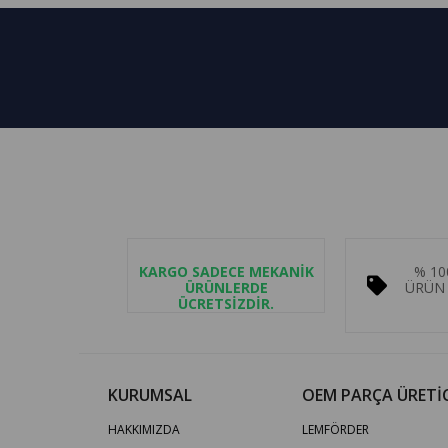
KARGO SADECE MEKANİK
% 10
ÜRÜNLERDE
ÜRÜN 
ÜCRETSİZDİR.
KURUMSAL
OEM PARÇA ÜRETİC
HAKKIMIZDA
LEMFÖRDER