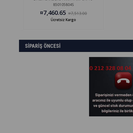
850105804S
¤7,460.65
¤7,513.00
Ücretsiz Kargo
SİPARİŞ ÖNCESİ