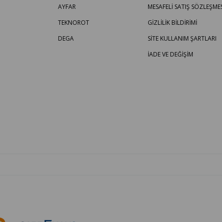
AYFAR
MESAFELİ SATIŞ SÖZLEŞMES
TEKNOROT
GİZLİLİK BİLDİRİMİ
DEGA
SİTE KULLANIM ŞARTLARI
İADE VE DEĞİŞİM
OTO PARÇA BURADA - HER MARKA ARACA YEDEK PARÇA