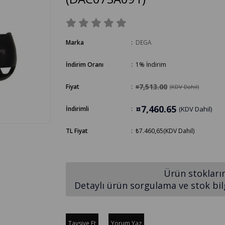
Marka
:
DEGA
İndirim Oranı
:
1
%
İndirim
¤7,513.00
Fiyat
:
(KDV Dahil)
¤7,460.65
İndirimli
:
(KDV Dahil)
TL Fiyat
:
₺7.460,65
(KDV Dahil)
Ürün stokları
Detaylı ürün sorgulama ve stok bilgi
Tavsiye Et
Yorum Yaz