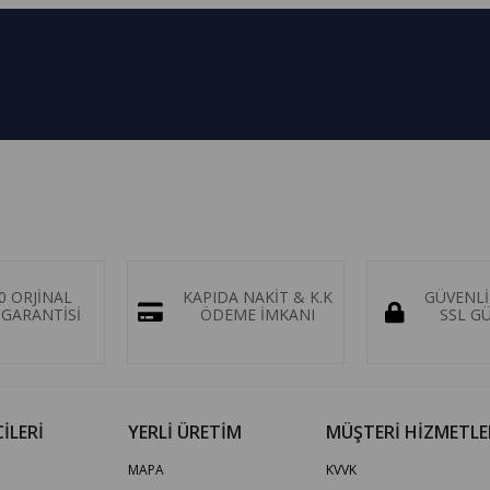
0 ORJİNAL
KAPIDA NAKİT & K.K
GÜVENLİ
GARANTİSİ
ÖDEME İMKANI
SSL G
İLERİ
YERLİ ÜRETİM
MÜŞTERİ HİZMETLE
MAPA
KVVK