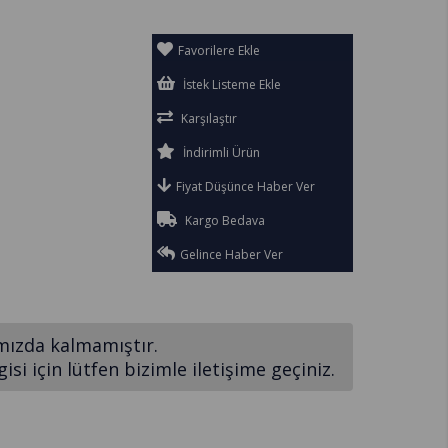
Favorilere Ekle
İstek Listeme Ekle
Karşılaştır
İndirimli Ürün
Fiyat Düşünce Haber Ver
Kargo Bedava
Gelince Haber Ver
mızda kalmamıştır.
si için lütfen bizimle iletişime geçiniz.