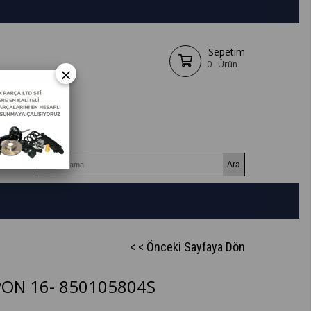
Sepetim
0
Ürün
×
< < Önceki Sayfaya Dön
ON 16- 850105804S