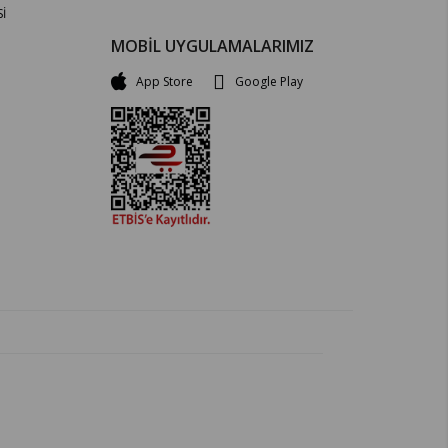
İ
MOBİL UYGULAMALARIMIZ
App Store
Google Play