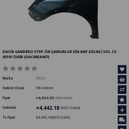
DACİA SANDERO STEP.ÖN ÇAMURLUK SİN.KAP.DELIKLİ SOL.12-
631017242R
(DAC08SA007)
Marka
DEGA
İndirim Oranı
5
%
İndirim
¤4,664.00
Fiyat
(KDV Dahil)
¤4,442.18
İndirimli
(KDV Dahil)
TL Fiyat
₺4.442,18
(KDV Dahil)