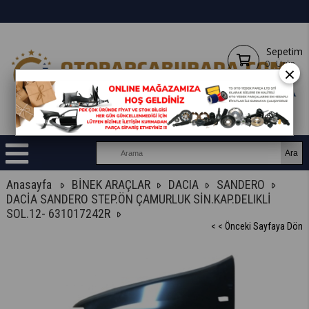
Sepetim
0
Ürün
×
Anasayfa
BİNEK ARAÇLAR
DACIA
SANDERO
DACİA SANDERO STEP.ÖN ÇAMURLUK SİN.KAP.DELIKLİ
SOL.12- 631017242R
< < Önceki Sayfaya Dön