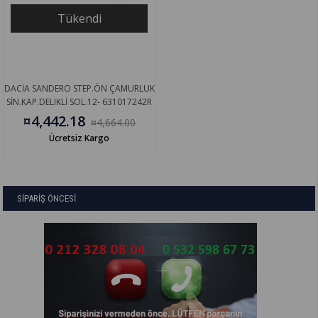
Tükendi
DACİA SANDERO STEP.ÖN ÇAMURLUK
SİN.KAP.DELIKLİ SOL.12- 631017242R
¤4,442.18
¤4,664.00
Ücretsiz Kargo
SİPARİŞ ÖNCESİ