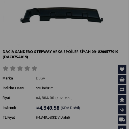
DACİA SANDERO STEPWAY ARKA SPOİLER SİYAH 09- 8200577919
(DAC07SA019)
Marka
DEGA
İndirim Oranı
9
%
İndirim
¤4,804.00
Fiyat
(KDV Dahil)
¤4,349.58
İndirimli
(KDV Dahil)
TL Fiyat
₺4.349,58
(KDV Dahil)