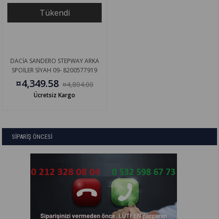
Tükendi
DACİA SANDERO STEPWAY ARKA
SPOİLER SİYAH 09- 8200577919
¤4,349.58
¤4,804.00
Ücretsiz Kargo
SİPARİŞ ÖNCESİ