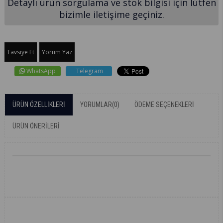
Detaylı ürün sorgulama ve stok bilgisi için lütfen
bizimle iletişime geçiniz.
Tavsiye Et
Yorum Yaz
WhatsApp
Telegram
ÜRÜN ÖZELLIKLERI
YORUMLAR
(0)
ÖDEME SEÇENEKLERI
ÜRÜN ÖNERILERI