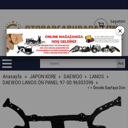
Sepetim
0
Ürün
×
Anasayfa
JAPON KORE
DAEWOO
LANOS
DAEWOO LANOS ÖN PANEL 97-00 96303596
< < Önceki Sayfaya Dön