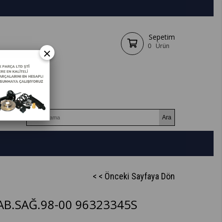
Sepetim
0
Ürün
×
< < Önceki Sayfaya Dön
B.SAĞ.98-00 96323345S