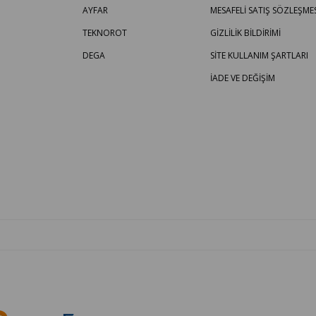
AYFAR
MESAFELİ SATIŞ SÖZLEŞMES
TEKNOROT
GİZLİLİK BİLDİRİMİ
DEGA
SİTE KULLANIM ŞARTLARI
İADE VE DEĞİŞİM
OTO PARÇA BURADA - HER MARKA ARACA YEDEK PARÇA