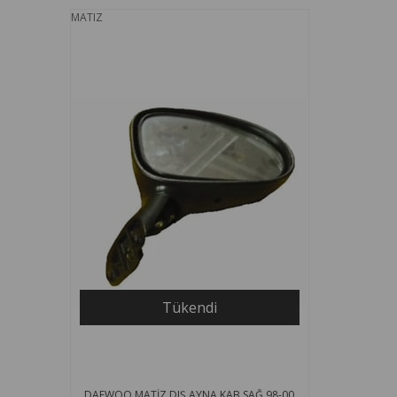
MATIZ
Tükendi
DAEWOO MATİZ DIŞ AYNA KAB.SAĞ.98-00