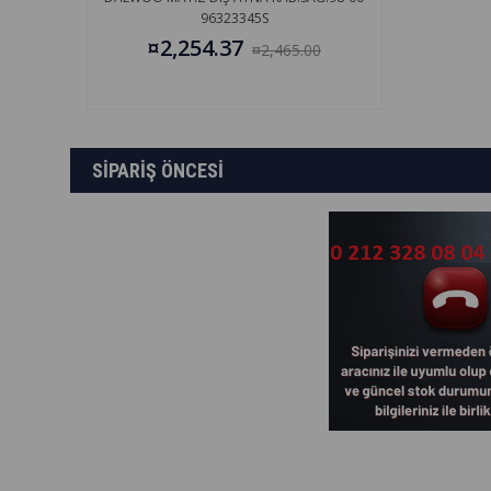
96323345S
¤2,254.37
¤2,465.00
SİPARİŞ ÖNCESİ