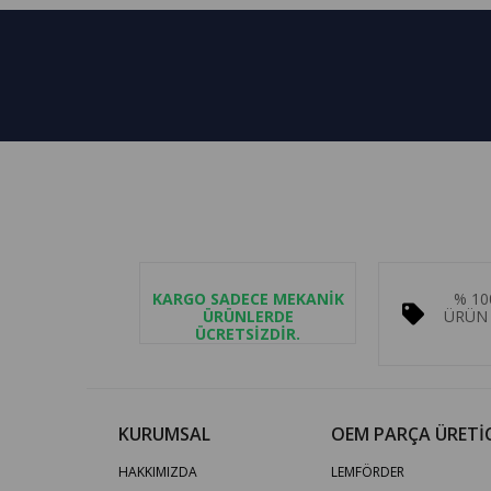
KARGO SADECE MEKANİK
% 10
ÜRÜNLERDE
ÜRÜN 
ÜCRETSİZDİR.
KURUMSAL
OEM PARÇA ÜRETİC
HAKKIMIZDA
LEMFÖRDER