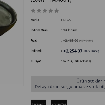
Marka
:
DEGA
İndirim Oranı
:
9
%
İndirim
¤2,465.00
Fiyat
:
(KDV Dahil)
¤2,254.37
İndirimli
:
(KDV Dahil)
TL Fiyat
:
₺2.254,37
(KDV Dahil)
Ürün stokları
Detaylı ürün sorgulama ve stok bilgi
Tavsiye Et
Yorum Yaz