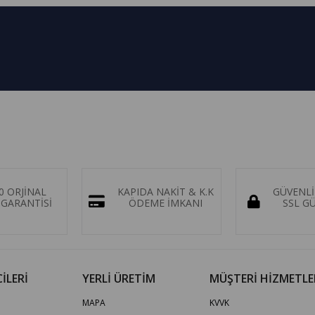
0 ORJİNAL
KAPIDA NAKİT & K.K
GÜVENLİ
GARANTİSİ
ÖDEME İMKANI
SSL G
İLERİ
YERLİ ÜRETİM
MÜŞTERİ HİZMETLE
MAPA
KVVK