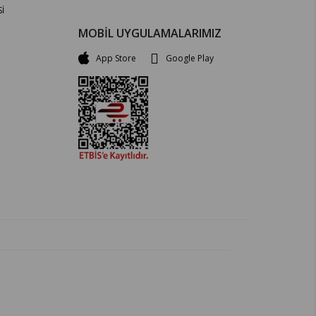
İ
MOBİL UYGULAMALARIMIZ
App Store
Google Play