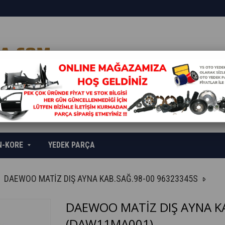
N-KORE
YEDEK PARÇA
DAEWOO MATİZ DIŞ AYNA KAB.SAĞ.98-00 96323345S
DAEWOO MATİZ DIŞ AYNA KA
(DAW11MA001)