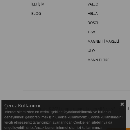
İLETİŞİM
VALEO
BLOG
HELLA
BOSCH
TRW
MAGNETTİ MARELLİ
ULO
MANN FİLTRE
Çerez Kullanımı
Copyright © 2021 otoparcaburada.com All Rights Reserved
İnternet sitemizden en verimli şekilde faydalanabilmeniz ve kullanıcı
deneyiminizi geliştirebilmek için Cookie kullanıyoruz. Cookie kullanılmasını
tercih etmezseniz tarayıcınızın ayarlarından Cookie’leri silebilir ya da
engelleyebilirsiniz. Ancak bunun internet sitemizi kullanımınızı