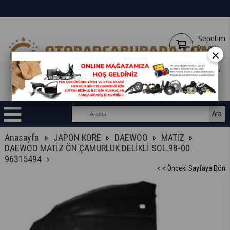
Sepetim
0
Ürün
×
Anasayfa
JAPON KORE
DAEWOO
MATIZ
DAEWOO MATİZ ÖN ÇAMURLUK DELİKLİ SOL.98-00
96315494
< < Önceki Sayfaya Dön