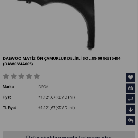
DAEWOO MATİZ ÖN ÇAMURLUK DELİKLİ SOL.98-00 96315494
(DAW08MA005)
Marka
DEGA
Fiyat
¤1,121.67
(KDV Dahil)
TL Fiyat
₺1.121,67
(KDV Dahil)
Ürün stoklarımızda kalmamıştır.