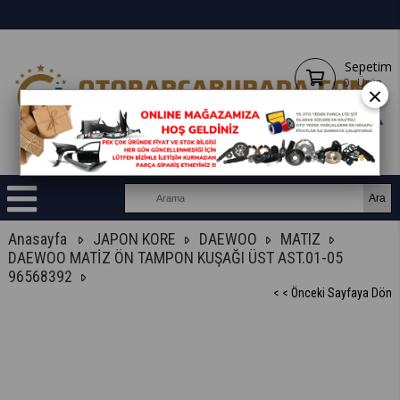
Sepetim
0
Ürün
×
Anasayfa
JAPON KORE
DAEWOO
MATIZ
DAEWOO MATİZ ÖN TAMPON KUŞAĞI ÜST AST.01-05
96568392
< < Önceki Sayfaya Dön