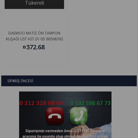
Tükendi
DAEWOO MATİZ ÖN TAMPON
KUŞAĞI ÜST AST.01-05 96568392
¤372.68
SİPARİŞ ÖNCESİ