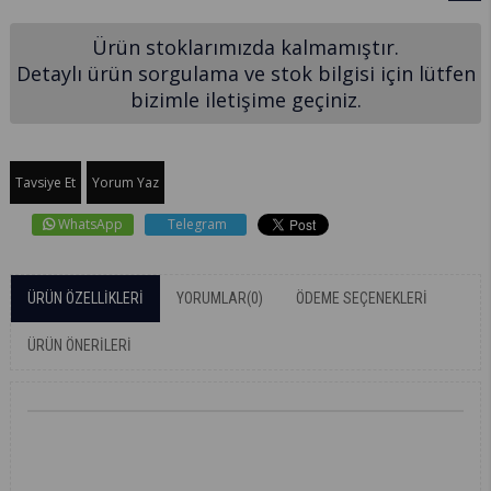
Ürün stoklarımızda kalmamıştır.
Detaylı ürün sorgulama ve stok bilgisi için lütfen
bizimle iletişime geçiniz.
Tavsiye Et
Yorum Yaz
WhatsApp
Telegram
ÜRÜN ÖZELLIKLERI
YORUMLAR
(0)
ÖDEME SEÇENEKLERI
ÜRÜN ÖNERILERI