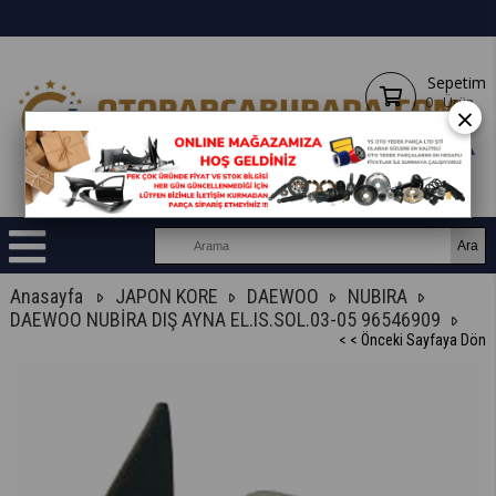
Sepetim
0
Ürün
×
Anasayfa
JAPON KORE
DAEWOO
NUBIRA
DAEWOO NUBİRA DIŞ AYNA EL.IS.SOL.03-05 96546909
< < Önceki Sayfaya Dön