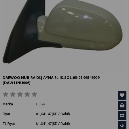
DAEWOO NUBİRA DIŞ AYNA EL.IS.SOL.03-05 96546909
(DAW11NU006)
Marka
DEGA
Fiyat
¤1,041.47
(KDV Dahil)
TL Fiyat
₺1.041,47
(KDV Dahil)