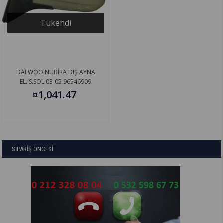
Tükendi
DAEWOO NUBİRA DIŞ AYNA
EL.IS.SOL.03-05 96546909
¤1,041.47
SİPARİŞ ÖNCESİ