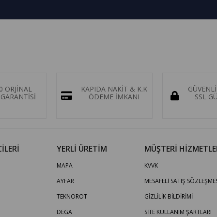
0 ORJİNAL
KAPIDA NAKİT & K.K
GÜVENLİ
GARANTİSİ
ÖDEME İMKANI
SSL G
İLERİ
YERLİ ÜRETİM
MÜŞTERİ HİZMETLE
MAPA
KVVK
AYFAR
MESAFELİ SATIŞ SÖZLEŞMES
TEKNOROT
GİZLİLİK BİLDİRİMİ
DEGA
SİTE KULLANIM ŞARTLARI