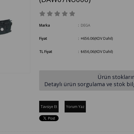
Marka
:
DEGA
Fiyat
:
¤656.06
(KDV Dahil)
TL Fiyat
:
₺656,06
(KDV Dahil)
Ürün stokları
Detaylı ürün sorgulama ve stok bilgi
Tavsiye Et
Yorum Yaz