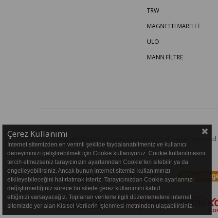
TRW
MAGNETTİ MARELLİ
ULO
MANN FİLTRE
Çerez Kullanımı
Copyright © 2021 otoparcaburada.com All Rights Reserved
İnternet sitemizden en verimli şekilde faydalanabilmeniz ve kullanıcı
deneyiminizi geliştirebilmek için Cookie kullanıyoruz. Cookie kullanılmasını
tercih etmezseniz tarayıcınızın ayarlarından Cookie’leri silebilir ya da
engelleyebilirsiniz. Ancak bunun internet sitemizi kullanımınızı
etkileyebileceğini hatırlatmak isteriz. Tarayıcınızdan Cookie ayarlarınızı
değiştirmediğiniz sürece bu sitede çerez kullanımını kabul
ettiğinizi varsayacağız. Toplanan verilerle ilgili düzenlemelere internet
sitemizde yer alan Kişisel Verilerin İşlenmesi metninden ulaşabilirsiniz.