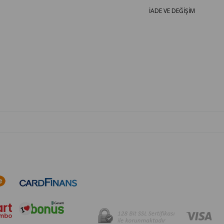
İADE VE DEĞİŞİM
OTO PARÇA BURADA - HER MARKA ARACA YEDEK PARÇA