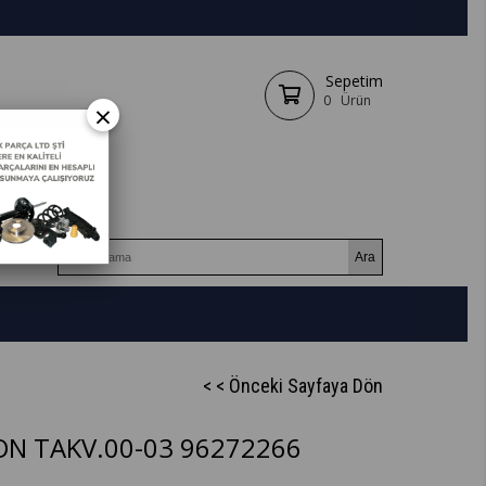
Sepetim
0
Ürün
×
< < Önceki Sayfaya Dön
N TAKV.00-03 96272266