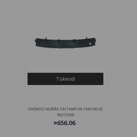
Tükendi
DAEWOO NUBİRA ÖN TAMPON TAKV.00-03
96272266
¤656.06