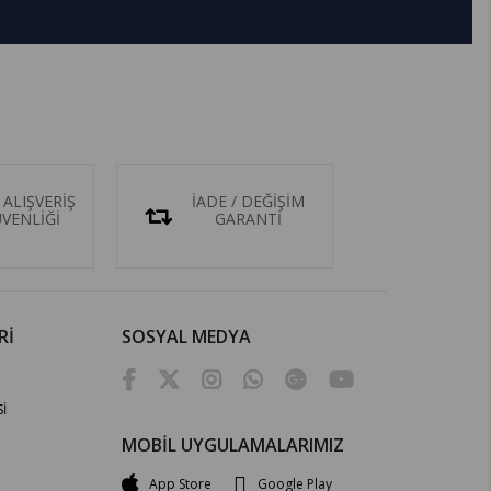
 ALIŞVERİŞ
İADE / DEĞİŞİM
ÜVENLİĞİ
GARANTİ
Rİ
SOSYAL MEDYA
İ
MOBİL UYGULAMALARIMIZ
App Store
Google Play