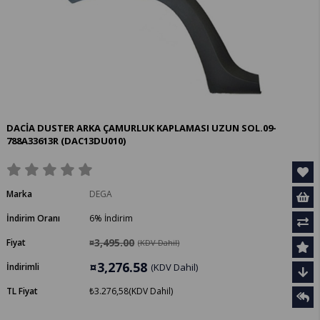
DACİA DUSTER ARKA ÇAMURLUK KAPLAMASI UZUN SOL.09-
788A33613R
(DAC13DU010)
Marka
DEGA
İndirim Oranı
6
%
İndirim
¤3,495.00
Fiyat
(KDV Dahil)
¤3,276.58
İndirimli
(KDV Dahil)
TL Fiyat
₺3.276,58
(KDV Dahil)