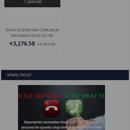
Tükendi
DACİA DUSTER ARKA ÇAMURLUK
KAPLAMASI UZUN SOL.09-
788A33613R
¤3,276.58
¤3,495.00
SİPARİŞ ÖNCESİ