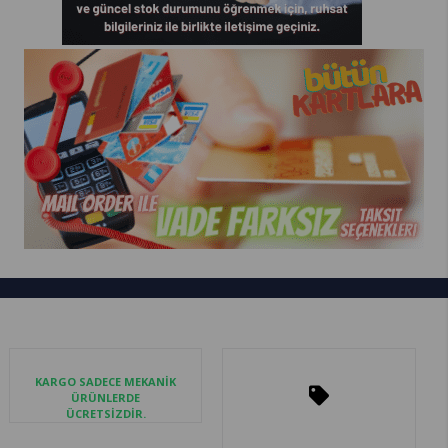
KARGO SADECE MEKANİK
ÜRÜNLERDE
ÜCRETSİZDİR.