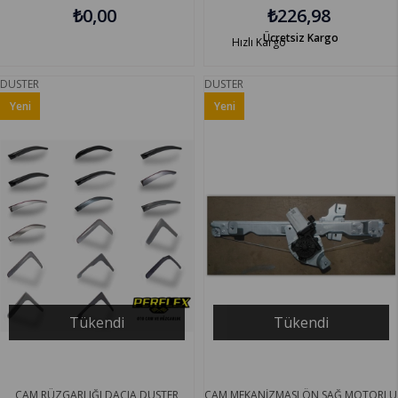
₺0,00
₺226,98
Ücretsiz Kargo
Hızlı Kargo
DUSTER
DUSTER
Yeni
Yeni
Ürün
Ürün
Tükendi
Tükendi
CAM RÜZGARLIĞI DACIA DUSTER
CAM MEKANİZMASI ÖN SAĞ MOTORLU