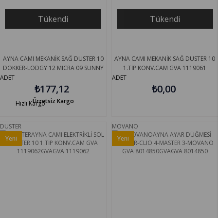
Tükendi
Tükendi
AYNA CAMI MEKANİK SAĞ DUSTER 10
AYNA CAMI MEKANİK SAĞ DUSTER 10
DOKKER-LODGY 12 MICRA 09 SUNNY
1.TİP KONV.CAM GVA 1119061
11 GOLD T4087
ADET
ADET
₺177,12
₺0,00
Ücretsiz Kargo
Hızlı Kargo
DUSTER
MOVANO
Yeni
Yeni
Ürün
Ürün