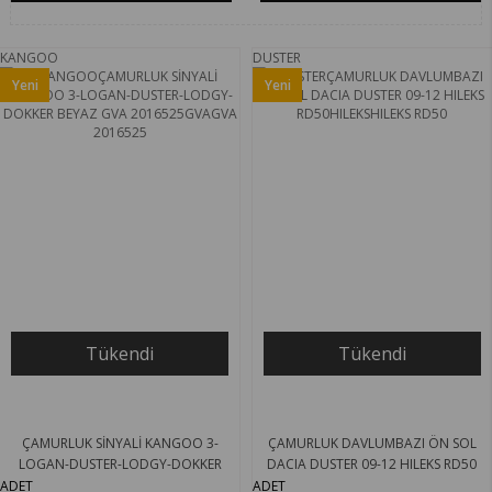
KANGOO
DUSTER
Yeni
Yeni
Ürün
Ürün
Tükendi
Tükendi
ÇAMURLUK SİNYALİ KANGOO 3-
ÇAMURLUK DAVLUMBAZI ÖN SOL
LOGAN-DUSTER-LODGY-DOKKER
DACIA DUSTER 09-12 HILEKS RD50
BEYAZ GVA 2016525
ADET
ADET