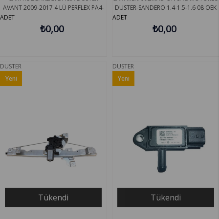
AVANT 2009-2017 4 LÜ PERFLEX PA4-
DUSTER-SANDERO 1.4-1.5-1.6 08 OEK
DC07
8200733828
ADET
ADET
₺0,00
₺0,00
DUSTER
DUSTER
Yeni
Yeni
Ürün
Ürün
Tükendi
Tükendi