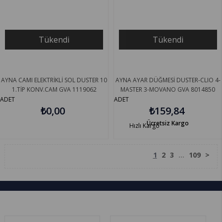
Tükendi
Tükendi
AYNA CAMI ELEKTRİKLİ SOL DUSTER 10
AYNA AYAR DÜĞMESİ DUSTER-CLIO 4-
1.TİP KONV.CAM GVA 1119062
MASTER 3-MOVANO GVA 8014850
ADET
ADET
₺0,00
₺159,84
Ücretsiz Kargo
Hızlı Kargo
1
2
3
...
109
>