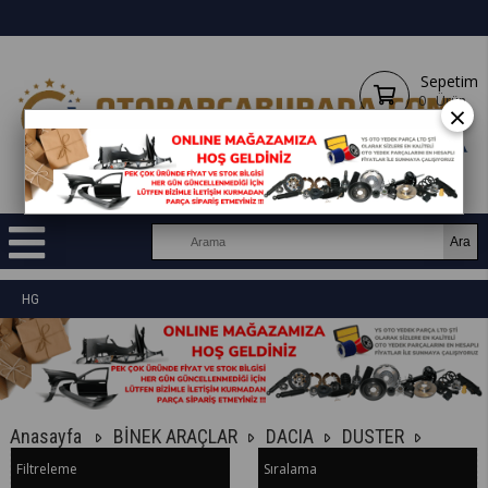
Sepetim
0
Ürün
×
HG
Anasayfa
BİNEK ARAÇLAR
DACIA
DUSTER
Filtreleme
Sıralama