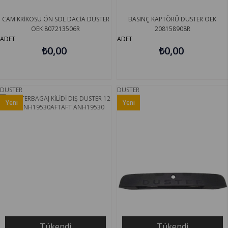
CAM KRİKOSU ÖN SOL DACİA DUSTER
BASINÇ KAPTÖRÜ DUSTER OEK
OEK 807213506R
208158908R
ADET
ADET
₺0,00
₺0,00
DUSTER
DUSTER
Yeni
Yeni
Ürün
Ürün
Tükendi
Tükendi