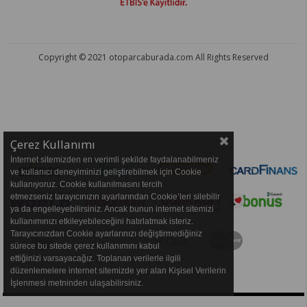
Copyright © 2021 otoparcaburada.com All Rights Reserved
OTO PARÇA BURADA - HER MARKA ARACA YEDEK PARÇA
Çerez Kullanımı
İnternet sitemizden en verimli şekilde faydalanabilmeniz
ve kullanıcı deneyiminizi geliştirebilmek için Cookie
kullanıyoruz. Cookie kullanılmasını tercih
etmezseniz tarayıcınızın ayarlarından Cookie’leri silebilir
ya da engelleyebilirsiniz. Ancak bunun internet sitemizi
kullanımınızı etkileyebileceğini hatırlatmak isteriz.
Tarayıcınızdan Cookie ayarlarınızı değiştirmediğiniz
sürece bu sitede çerez kullanımını kabul
ettiğinizi varsayacağız. Toplanan verilerle ilgili
düzenlemelere internet sitemizde yer alan Kişisel Verilerin
İşlenmesi metninden ulaşabilirsiniz.