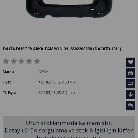
DACİA DUSTER ARKA TAMPON 09- 850220033R
(DAC07DU011)
Marka
DEGA
Fiyat
¤2,183.18
(KDV Dahil)
TL Fiyat
₺2.183,18
(KDV Dahil)
Ürün stoklarımızda kalmamıştır.
Detaylı ürün sorgulama ve stok bilgisi için lütfen
bizimle iletişime geçiniz.