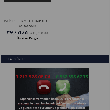
DACİA DUSTER MOTOR KAPUTU 09-
651000987R
¤9,751.65
¤10,308.00
Ücretsiz Kargo
SİPARİŞ ÖNCESİ