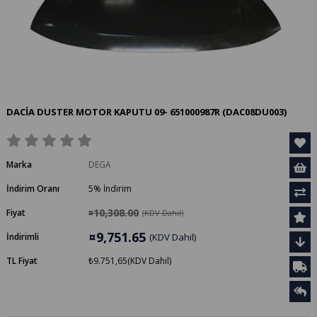
DACİA DUSTER MOTOR KAPUTU 09- 651000987R
(DAC08DU003)
Marka
DEGA
İndirim Oranı
5
%
İndirim
¤10,308.00
Fiyat
(KDV Dahil)
¤9,751.65
İndirimli
(KDV Dahil)
TL Fiyat
₺9.751,65
(KDV Dahil)