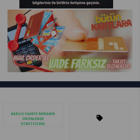
KARGO SADECE MEKANİK
ÜRÜNLERDE
ÜCRETSİZDİR.