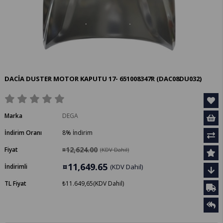
DACİA DUSTER MOTOR KAPUTU 17- 651008347R
(DAC08DU032)
Marka
DEGA
İndirim Oranı
8
%
İndirim
¤12,624.00
Fiyat
(KDV Dahil)
¤11,649.65
İndirimli
(KDV Dahil)
TL Fiyat
₺11.649,65
(KDV Dahil)