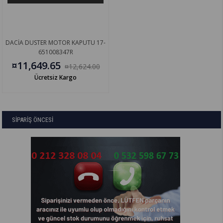
DACİA DUSTER MOTOR KAPUTU 17-
651008347R
¤11,649.65
¤12,624.00
Ücretsiz Kargo
SİPARİŞ ÖNCESİ