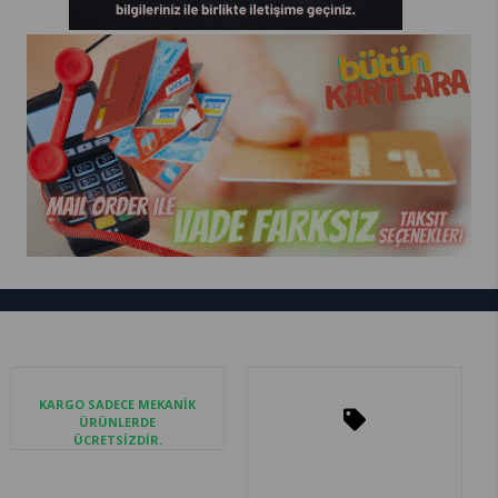
KARGO SADECE MEKANİK
ÜRÜNLERDE
ÜCRETSİZDİR.