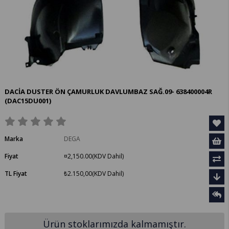
DACİA DUSTER ÖN ÇAMURLUK DAVLUMBAZ SAĞ.09- 638400004R
(DAC15DU001)
Marka
DEGA
Fiyat
¤2,150.00
(KDV Dahil)
TL Fiyat
₺2.150,00
(KDV Dahil)
Ürün stoklarımızda kalmamıştır.