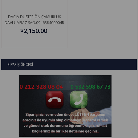
DACİA DUSTER ÖN ÇAMURLUK
DAVLUMBAZ SAĞ.09- 638400004R
¤2,150.00
SİPARİŞ ÖNCESİ