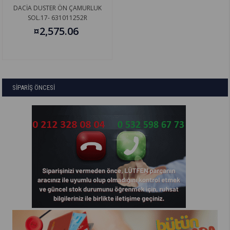
DACİA DUSTER ÖN ÇAMURLUK
SOL.17- 631011252R
¤2,575.06
SİPARİŞ ÖNCESİ