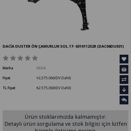
DACİA DUSTER ÖN ÇAMURLUK SOL.17- 631011252R
(DAC08DU031)
Marka
DEGA
Fiyat
¤2,575.06
(KDV Dahil)
TL Fiyat
₺2.575,06
(KDV Dahil)
Ürün stoklarımızda kalmamıştır.
Detaylı ürün sorgulama ve stok bilgisi için lütfen
bizimle iletişime geçiniz.