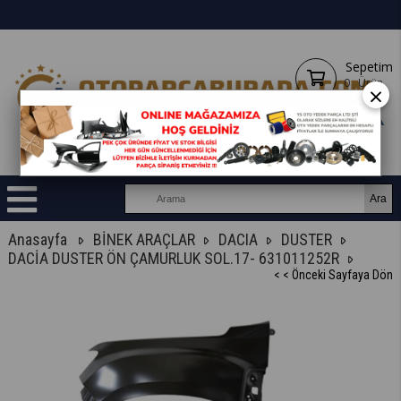
Sepetim
0
Ürün
×
Anasayfa
BİNEK ARAÇLAR
DACIA
DUSTER
DACİA DUSTER ÖN ÇAMURLUK SOL.17- 631011252R
< < Önceki Sayfaya Dön