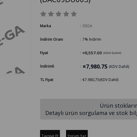
Marka
:
DEGA
İndirim Oranı
:
7
%
İndirim
¤8,557.00
Fiyat
:
(KDV Dahil)
¤7,980.75
İndirimli
:
(KDV Dahil)
TL Fiyat
:
₺7.980,75
(KDV Dahil)
Ürün stokları
Detaylı ürün sorgulama ve stok bilgi
Tavsiye Et
Yorum Yaz