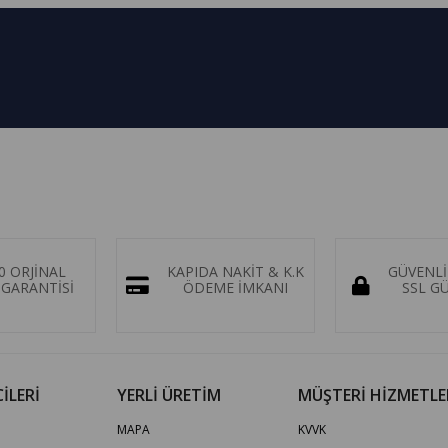
0 ORJİNAL
KAPIDA NAKİT & K.K
GÜVENLİ
GARANTİSİ
ÖDEME İMKANI
SSL G
İLERİ
YERLİ ÜRETİM
MÜŞTERİ HİZMETLE
MAPA
KVVK