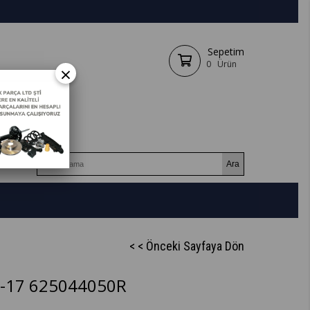
Sepetim
0
Ürün
×
< < Önceki Sayfaya Dön
-17 625044050R