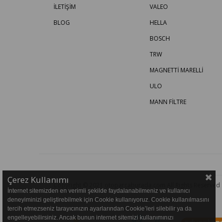
İLETİŞİM
VALEO
BLOG
HELLA
BOSCH
TRW
MAGNETTİ MARELLİ
ULO
MANN FİLTRE
Çerez Kullanımı
Copyright © 2021 otoparcaburada.com All Rights Reserved
İnternet sitemizden en verimli şekilde faydalanabilmeniz ve kullanıcı
deneyiminizi geliştirebilmek için Cookie kullanıyoruz. Cookie kullanılmasını
tercih etmezseniz tarayıcınızın ayarlarından Cookie’leri silebilir ya da
engelleyebilirsiniz. Ancak bunun internet sitemizi kullanımınızı