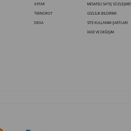
AYFAR
MESAFELİ SATIŞ SÖZLEŞMES
TEKNOROT
GİZLİLİK BİLDİRİMİ
DEGA
SİTE KULLANIM ŞARTLARI
İADE VE DEĞİŞİM
OTO PARÇA BURADA - HER MARKA ARACA YEDEK PARÇA