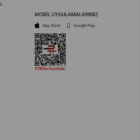
İ
MOBİL UYGULAMALARIMIZ
App Store
Google Play