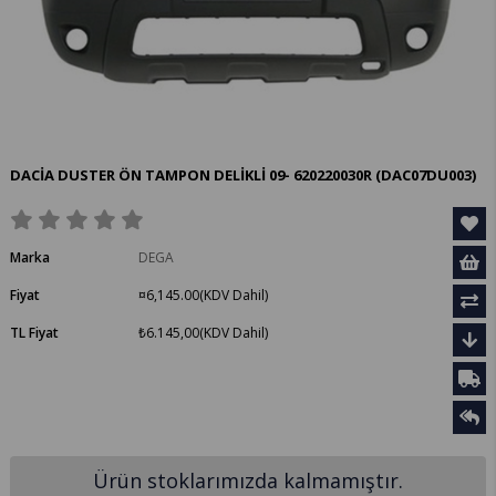
DACİA DUSTER ÖN TAMPON DELİKLİ 09- 620220030R
(DAC07DU003)
Marka
DEGA
Fiyat
¤6,145.00
(KDV Dahil)
TL Fiyat
₺6.145,00
(KDV Dahil)
Ürün stoklarımızda kalmamıştır.