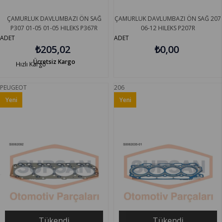
ÇAMURLUK DAVLUMBAZI ÖN SAĞ
ÇAMURLUK DAVLUMBAZI ÖN SAĞ 207
P307 01-05 01-05 HILEKS P367R
06-12 HILEKS P207R
ADET
ADET
₺205,02
₺0,00
Ücretsiz Kargo
Hızlı Kargo
PEUGEOT
206
Yeni
Yeni
Ürün
Ürün
Tükendi
Tükendi