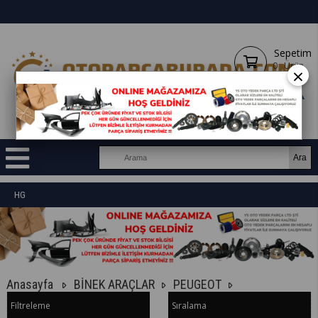
Sepetim
0
Ürün
×
HG
Anasayfa
BİNEK ARAÇLAR
PEUGEOT
Filtreleme
Sıralama