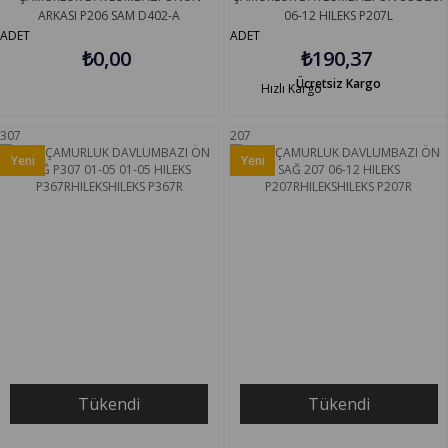
ARKASI P206 SAM D402-A
06-12 HILEKS P207L
ADET
ADET
₺0,00
₺190,37
Ücretsiz Kargo
Hızlı Kargo
307
207
Yeni
Yeni
Ürün
Ürün
Tükendi
Tükendi