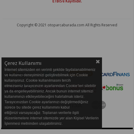
Copyright © 2021 otoparcaburada.com All Rights Reserved
OTO PARÇA BURADA - HER MARKA ARACA YEDEK PARÇA
Çerez Kullanımı
İnternet sitemizden en verimli şekilde faydalanabilmeniz
ve kullanıcı deneyiminizi geliştirebilmek için Cookie
kullanıyoruz. Cookie kullanılmasını tercih
etmezseniz tarayıcınızın ayarlarından Cookie’leri silebilir
ya da engelleyebilirsiniz. Ancak bunun internet sitemizi
kullanımınızı etkileyebileceğini hatırlatmak isteriz.
Tarayıcınızdan Cookie ayarlarınızı değiştirmediğiniz
sürece bu sitede çerez kullanımını kabul
ettiğinizi varsayacağız. Toplanan verilerle ilgili
düzenlemelere internet sitemizde yer alan Kişisel Verilerin
İşlenmesi metninden ulaşabilirsiniz.