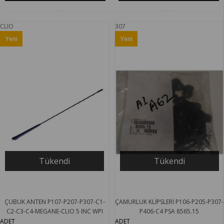
CLIO
307
Yeni
Yeni
Ürün
Ürün
Tükendi
Tükendi
ÇUBUK ANTEN P107-P207-P307-C1-
ÇAMURLUK KLİPSLERİ P106-P205-P307-
C2-C3-C4-MEGANE-CLIO 5 INC WPI
P406-C4 PSA 8565.15
AN003
ADET
ADET