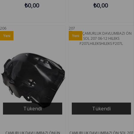
₺0,00
₺0,00
206
207
Yeni
Yeni
Ürün
Ürün
Tükendi
Tükendi
ÇAMURLUK DAVLUMBAZI ÖNÜN
ÇAMURLUK DAVLUMBAZI ÖN SOL 207